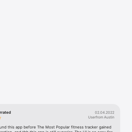
rrated
02.04.2022
ентов 
Userfrom Austin
али:

found this app before The Most Popular fitness tracker gained 