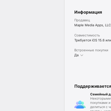
Вопросы или отзывы s
Отказ от ответственн
Используйте ее по св
Информация
Продавец
Maple Media Apps, LLC
Совместимость
Требуется iOS 15.6 ил
Встроенные покупки
Да
Поддерживаетс
Семейный д
Некоторыми
покупками 
делиться с 