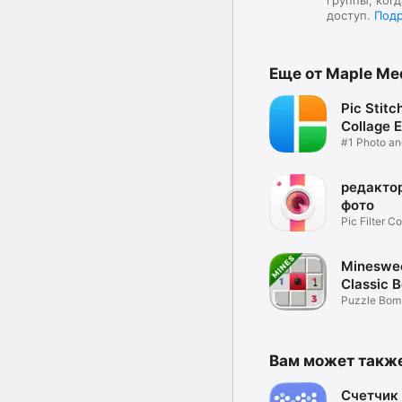
группы, ког
доступ.
Под
Еще от Maple Me
Pic Stitc
Collage E
#1 Photo an
Collage App
редакто
фото
Pic Filter C
Grid Maker
Mineswe
Classic 
Game
Puzzle Bom
Hidden Mine
Вам может такж
Счетчик