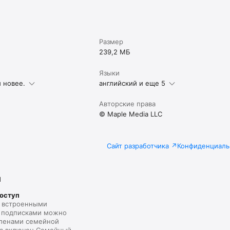
upport@fooducate.com

ости: информация о пищевой ценности основана на системе США. 
оему усмотрению в других регионах.
Размер
239,2 МБ
Языки
и новее.
английский и еще 5
Авторские права
© Maple Media LLC
Сайт разработчика
Конфиденциаль
я
оступ
 встроенными
и подписками можно
членами семейной