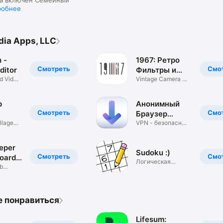
да включен Семейный
робнее
dia Apps, LLC
h -
1967: Ретро
Смотреть
Смо
ditor
Фильтры и
d Video
эффекты
Vintage Camera +
Photo Editor
р
Анонимный
Смотреть
Смо
Браузер
ollage
Делюкс
VPN - безопасный
веб -браузер
eper
Sudoku :)
Смотреть
Смо
Board
Логическая
b
головоломка
 to Win
Содуку
е понравиться
Lifesum: