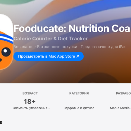
Fooducate: Nutrition Co
Calorie Counter & Diet Tracker
Бесплатно · Встроенные покупки · Предназначено для iPad
Просмотреть в
Mac App Store
ВОЗРАСТ
КАТЕГОРИЯ
РАЗРАБ
18+
Элементы управления
Здоровье и фитнес
Maple Media 
в приложении
в