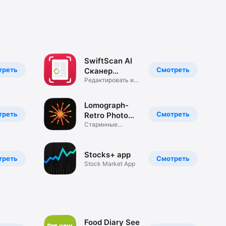
SwiftScan AI
треть
Смотреть
Сканер
документов
Редактировать и
подписывать
Lomograph-
треть
Смотреть
Retro Photo
Editor
Старинные
фильтры и
эффекты
Stocks+ app
треть
Смотреть
Stock Market App
Food Diary See