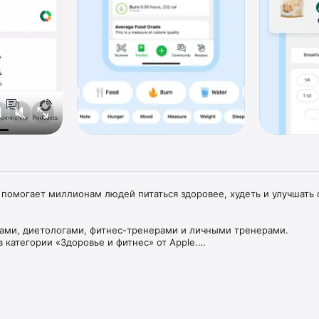
 помогает миллионам людей питаться здоровее, худеть и улучшать с
ами, диетологами, фитнес-тренерами и личными тренерами. 

в категории «Здоровье и фитнес» от Apple.

 приложений Healthy App Challenge от Генерального хирурга США. 

ay, NYTimes, Доктор Оз, Опра, WSJ, ABC, FOX и т. д.

НИЯ И ЗДОРОВЬЯ

ебление пищи и упражнения 
