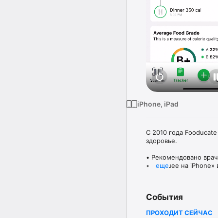
iPhone, iPad
С 2010 года Fooducate
здоровье.

• Рекомендовано врач
• «Лучшее на iPhone» 
еще
• 1-е место – конкурс
• Похвала СМИ: USATod
События
ЛУЧШИЙ ТРЕКЕР ПИТА
ПРОХОДИТ СЕЙЧАС
+ Регистрируйте потр