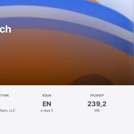
ach
ОТЧИК
ЯЗЫК
РАЗМЕР
EN
239,2
Apps, LLC
и еще 5
МБ