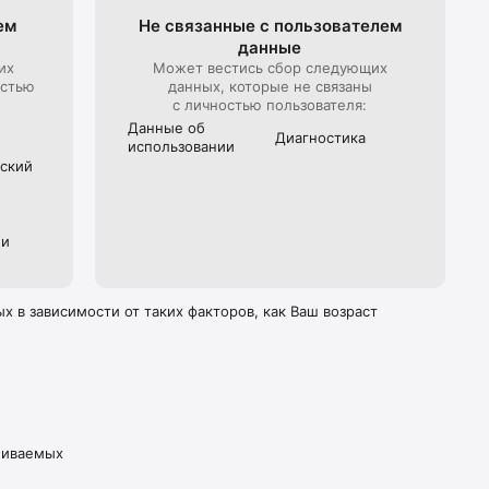
ем
Не связанные с пользова­телем
ов, 
данные
их
Может вестись сбор следующих
остью
данных, которые не связаны
 
с личностью пользователя:
Данные об
Диагностика
использова­нии
­ский
ии
ере за 
 в зависимости от таких факторов, как Ваш возраст
 течение 
ы можете 
своей 
живаемых