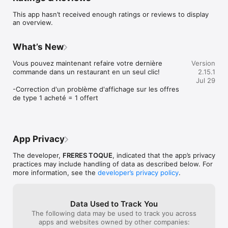
différentes catégories afin de faire votre choix. Puis payez à 
This app hasn’t received enough ratings or reviews to display
l’avance de manière sécurisée directement dans l’application.

an overview.
Programmez votre livraison ou faites-vous livrer en moins de 
30 minutes par des coursiers exclusivement à vélo dans une 
What’s New
logique éco-responsable. Un suivi en temps réel est 
disponible afin de vous donner un maximum de détail sur 
Vous pouvez maintenant refaire votre dernière 
Version
l’avancée de votre commande et de votre livreur.

commande dans un restaurant en un seul clic!

2.15.1
Jul 29
Notre service client, intégré à l’application, est disponible 7J/7 
-Correction d'un problème d'affichage sur les offres 
de 10h à 22h30 afin de vous répondre au mieux si vous avez 
de type 1 acheté = 1 offert
la moindre question ou si un problème a eu lieu sur une 
commande.

Accumulez des toques grâces à vos commandes et en 
App Privacy
débloquant des badges. Echangez ensuite vos toques contre 
des réductions depuis votre panier !

The developer,
FRERES TOQUE
, indicated that the app’s privacy
practices may include handling of data as described below. For
Tentez aussi de remporter des codes promotionnels grâce à 
more information, see the
developer’s privacy policy
.
notre jeu interactif qui se déclenche uniquement lorsque vous 
passez une commande.

Data Used to Track You
Disponible à Angers, Nantes, Le Mans et Tours, nous arrivons 
The following data may be used to track you across
prochainement sur d’autres villes !

apps and websites owned by other companies: