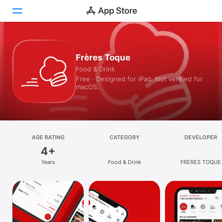
Today
Frères Toque
Food & Drink
Games
Free · Designed for iPad. Not verified for
macOS.
Apps
Arcade
Search
AGE RATING
CATEGORY
DEVELOPER
4+
Platform
Years
Food & Drink
FRERES TOQUE
iPhone
iPad
Mac
Vision