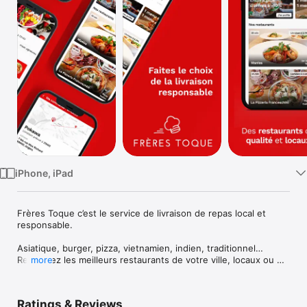
Watch
TV
iPhone, iPad
Frères Toque c’est le service de livraison de repas local et 
responsable.

Asiatique, burger, pizza, vietnamien, indien, traditionnel… 
Retrouvez les meilleurs restaurants de votre ville, locaux ou 
more
indépendants directement en livraison chez vous ou au 
bureau.

Ratings & Reviews
Rentrez votre adresse et parcourez les restaurants ou les 