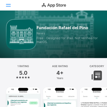
Today
Fundación Rafael del Pino
News
Games
Free · Designed for iPad. Not verified for
macOS.
Apps
Arcade
Search
1 RATING
AGE RATING
CATEGORY
5.0
4+
Platform
Years
News
iPhone
iPad
Mac
Vision