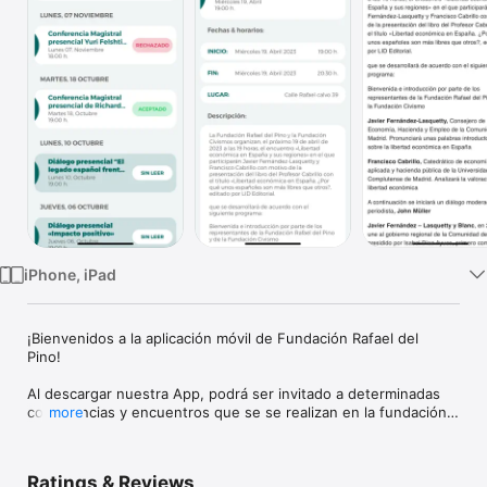
Watch
TV
iPhone, iPad
¡Bienvenidos a la aplicación móvil de Fundación Rafael del 
Pino! 

Al descargar nuestra App, podrá ser invitado a determinadas 
conferencias y encuentros que se se realizan en la fundación 
more
confirmando su asistencia desde el dispositivo móvil. 

Así mismo, le daremos a conocer los programas de becas y 
Ratings & Reviews
formación y le comunicaremos determinados contenidos 