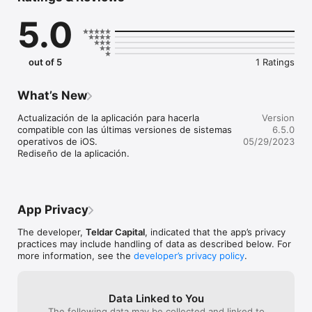
multimedia, siempre de forma personalizada.

5.0
Esperamos que la disfrute.
out of 5
1 Ratings
What’s New
Actualización de la aplicación para hacerla 
Version
compatible con las últimas versiones de sistemas 
6.5.0
operativos de iOS.

05/29/2023
Rediseño de la aplicación.
App Privacy
The developer,
Teldar Capital
, indicated that the app’s privacy
practices may include handling of data as described below. For
more information, see the
developer’s privacy policy
.
Data Linked to You
The following data may be collected and linked to