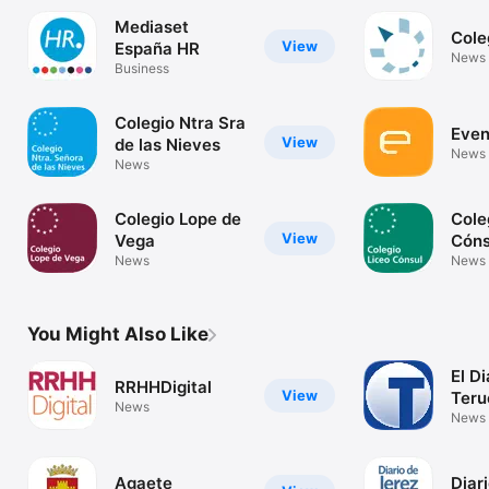
Mediaset
Cole
View
España HR
News
Business
Colegio Ntra Sra
Even
View
de las Nieves
News
News
Colegio Lope de
Cole
View
Vega
Cóns
News
News
You Might Also Like
El Di
RRHHDigital
View
Teru
News
News
Agaete
Diar