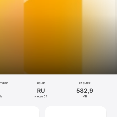
ОТЧИК
ЯЗЫК
РАЗМЕР
RU
582,9
le
и еще 54
МБ