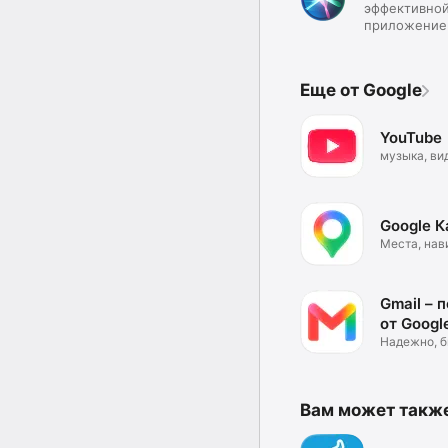
эффективной
приложение
Еще от Google
YouTube
музыка, ви
клипы
Google 
Места, нав
и пробки
Gmail – 
от Googl
Надежно, 
и удобно
Вам может такж