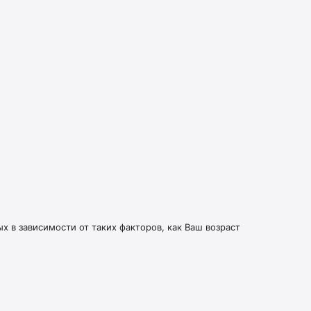
бнее: 
имально 
 в зависимости от таких факторов, как Ваш возраст
ратору 