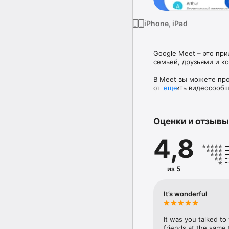
iPhone, iPad
Google Meet – это пр
семьей, друзьями и ко
В Meet вы можете про
отправить видеосообще
еще
время.

Meet можно использов
Оценки и отзывы
Workspace, такими как
шумоподавления, чата 
4,8
Возможности

Звоните друзьям по в
из 5
В бесплатной версии 
It’s wonderful
часов и групповые (до
It was you talked to 
Используйте субтитры
friends at the same t