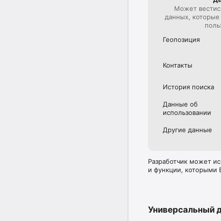
Может вестис
Подробную информацию
данных, которые
https://workspace.goog
поль
Мы в социальных сетях
Геопозиция
Твиттер: https://twitt
Контакты
LinkedIn: https://www
История поиска
Facebook: https://www
* Возможность записы
Данные об
https://workspace.googl
использова­нии
** Доступно не для все
Другие данные
*** Зависит от пропу
высокое возможное ка
Разработчик может ис
и функции, которыми 
За передачу данных м
связи.

Доступ к некоторым ф
Универсальный 