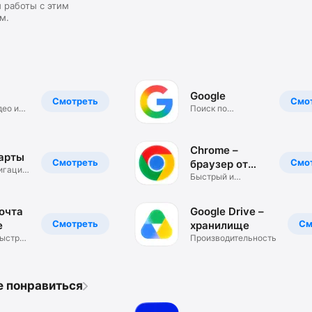
 работы с этим
м.
Google
Смотреть
Смо
део и
Поиск по
изображениям и
тексту
Chrome –
Карты
Смотреть
Смо
браузер от
игация
Google
Быстрый и
безопасный от
Google
почта
Google Drive –
Смотреть
См
e
хранилище
быстро
Производительность
е понравиться