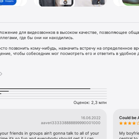
иложение для видеозвонков в высоком качестве, позволяющее общат
ллегами, где бы они ни находились.

сто позвонить кому-нибудь, назначить встречу на определенное вр
ние, чтобы собеседник мог посмотреть его и ответить в удобное д
ать и для работы: приложение интегрируется с другими сервисами
 Gmail, Документы, Презентации и Календарь, и включает функции 
во время встречи и записи встреч*.

идеосвязи или проводите рабочие совещания с большим числом учас
Оценок: 2,3 млн
вы можете проводить индивидуальные видеовстречи длительностью
Could be
16.06.2022
 100 участников) – длительностью до 60 минут.

aaveri333338888899990001000
your friends in groups ain’t gonna talk to all of your 
My boyfrie
 с автоматическим переводом на более чем 70 языков.

ime it’s so fun and everybody should get it I can 
central to