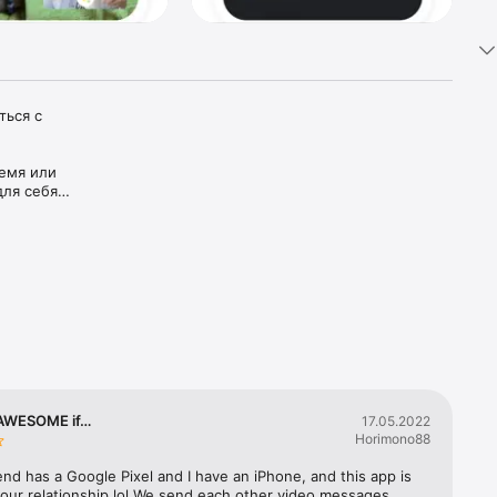
ься с 
емя или 
ля себя 
 Google 
тников.

 до 24 
 AWESOME if…
17.05.2022
Horimono88
nd has a Google Pixel and I have an iPhone, and this app is 
 our relationship lol We send each other video messages 