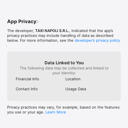
servizio di prenotazione tramite l’applicazione garantisce 
esclusivamente l’inserimento della richiesta nel sistema di 
gestione delle corse.Pertanto, l’effettuazione della corsa 
prenotata avverrà solo qualche minuto prima dell’orario 
App Privacy
previsto ed avrà priorità assoluta rispetto a tutte le altre 
richieste in gestione al momento.Ciò nonostante 
The developer,
TAXI NAPOLI S.R.L.
, indicated that the app’s
l’assegnazione della corsa sarà subordinata alla disponibilità 
privacy practices may include handling of data as described
delle vetture in servizio senza alcuna garanzia sul buon fine 
below. For more information, see the
developer’s privacy policy
della richiesta.

.
Nota informativa sulle prenotazioni

GOXGO informa che il servizio di prenotazione tramite 
Data Linked to You
l’applicazione garantisce esclusivamente l’inserimento della 
The following data may be collected and linked to
richiesta nel sistema di gestione delle corse.

your identity:
Pertanto, l’effettuazione della corsa prenotata avverrà solo 
Financial Info
Location
qualche minuto prima dell’orario previsto ed avrà priorità 
assoluta rispetto a tutte le altre richieste in gestione al 
Contact Info
Usage Data
momento.

Ciò nonostante l’assegnazione della corsa sarà subordinata alla 
disponibilità delle vetture in servizio senza alcuna garanzia sul 
buon fine della richiesta.
Privacy practices may vary, for example, based on the features
you use or your age.
Learn More