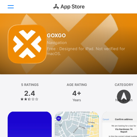
Today
GOXGO
Navigation
Games
Free · Designed for iPad. Not verified for
macOS.
Apps
Arcade
Search
5 RATINGS
AGE RATING
CATEGORY
2.4
4+
Platform
Years
Navigation
iPhone
iPad
Mac
Vision