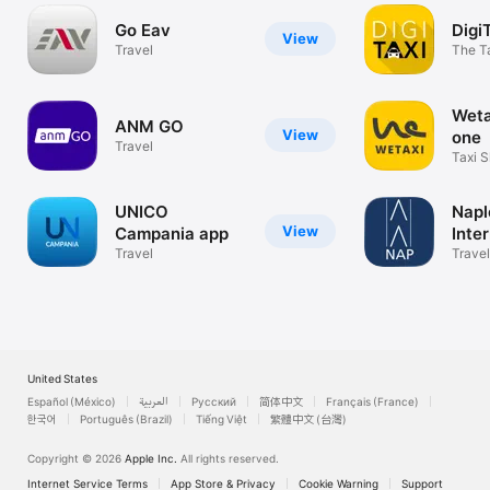
Go Eav
Digi
View
Travel
The T
Wetax
ANM GO
View
one
Travel
Taxi S
Metro 
UNICO
Napl
View
Campania app
Inte
Travel
Airp
Travel
United States
Español (México)
العربية
Русский
简体中文
Français (France)
한국어
Português (Brazil)
Tiếng Việt
繁體中文 (台灣)
Copyright © 2026
Apple Inc.
All rights reserved.
Internet Service Terms
App Store & Privacy
Cookie Warning
Support