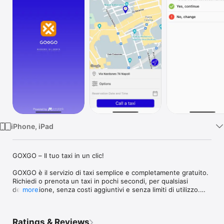
Watch
TV
iPhone, iPad
GOXGO – Il tuo taxi in un clic!

GOXGO è il servizio di taxi semplice e completamente gratuito. 
Richiedi o prenota un taxi in pochi secondi, per qualsiasi 
destinazione, senza costi aggiuntivi e senza limiti di utilizzo.

more
Registrati in un attimo e inizia subito a viaggiare!

FUNZIONALITÀ PRINCIPALI

•	Richieste smart e personalizzate

Ratings & Reviews
Seleziona numero di passeggeri, bagagli, presenza di animali, 