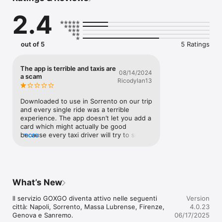
e scegli il metodo di pagamento preferito, anche con carta 
2.4
registrata.

•	Localizzazione automatica

Grazie al GPS, la tua posizione viene rilevata in automatico. 
Puoi anche inserire l’indirizzo manualmente per una precisione 
out of 5
5 Ratings
ancora maggiore.

•	Tracciamento in tempo reale

Una volta assegnato il taxi, riceverai una notifica con il codice 
The app is terrible and taxis are
08/14/2024
vettura e il tempo stimato di arrivo. Segui il percorso del taxi 
a scam
Ricodylan13
sulla mappa fino al punto di incontro.

•	Indirizzi preferiti

Salva casa, lavoro o altri luoghi frequenti per prenotazioni ultra 
Downloaded to use in Sorrento on our trip 
rapide.

and every single ride was a terrible 
experience. The app doesn’t let you add a 
DOVE È DISPONIBILE

card which might actually be good 
Attualmente il servizio GOXGO è attivo nelle seguenti città:

because every taxi driver will try to scam 
more
Napoli, Sorrento, Massa Lubrense, Firenze, Genova e 
you out of your money. Please do not 
Sanremo.

trust the taxis in Sorrento, these guys are 
Nuove località in arrivo!

scammers and should be ashamed.
________________________________________

Scarica GOXGO oggi stesso e scopri il piacere di viaggiare con 
What’s New
un taxi affidabile e sempre a portata di mano!

GOXGO – Il taxi con un clic, per ogni destinazione.

Il servizio GOXGO diventa attivo nelle seguenti 
Version
città: Napoli, Sorrento, Massa Lubrense, Firenze, 
4.0.23
Genova e Sanremo.
06/17/2025
Nota informativa sulle prenotazioniGOXGO informa che il 