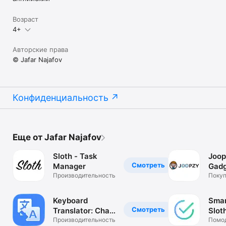
Возраст
4+
Авторские права
© Jafar Najafov
Конфиденциальность
Еще от Jafar Najafov
Sloth - Task
Joop
Смотреть
Manager
Gad
Производительность
Sho
Покуп
Keyboard
Sma
Смотреть
Translator: Chat
Slot
Tool
Производительность
и за
Помод