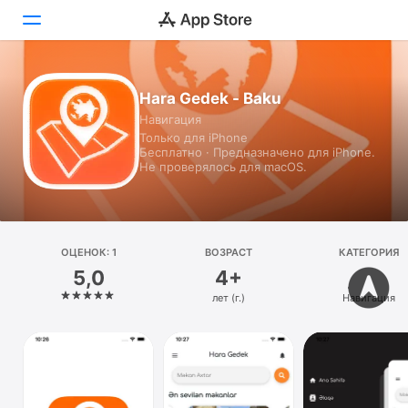
Сегодня
Hara Gedek - Baku
Навигация
Игры
Только для iPhone
Бесплатно · Предназначено для iPhone.
Приложения
Не проверялось для macOS.
Arcade
Поиск
ОЦЕНОК: 1
ВОЗРАСТ
КАТЕГОРИЯ
5,0
4+
Платформа
лет (г.)
Навигация
iPhone
iPad
Mac
Vision