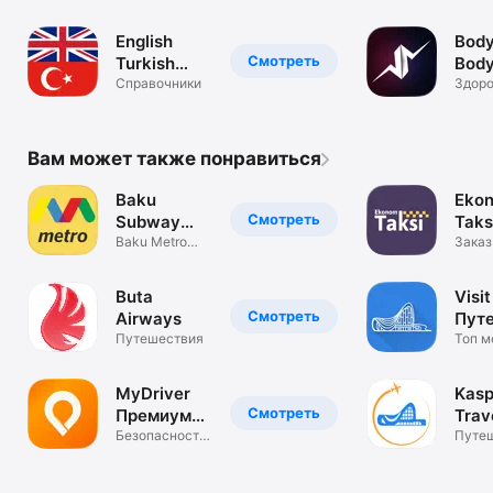
списо
English
Body
Смотреть
Turkish
Bod
Dictionary!
Справочники
Prog
Здоро
фитне
Phot
Вам может также понравиться
Baku
Eko
Смотреть
Subway
Taks
Map
Baku Metro
Заказ
Map
Баку
Buta
Visi
Смотреть
Airways
Пут
Путешествия
Топ м
100% 
MyDriver
Kasp
Смотреть
Премиум
Trav
такси в
Безопасность
Путе
и комфорт
Баку