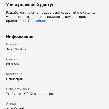
Кроме того, функция карты поможет вам найти ближайшие 
Универсальный доступ
нужные Вам места вокруг Вас.

Приложение интегрировано с Facebook и Twitter в 
Разработчик пока не предоставил сведений о функциях
социальных сетях, что предоставляет

универсального доступа, поддерживаемых в этом
пользователям все больше и больше возможности.

приложении.
Подробнее
Hara Gedek - даёт возможность своим пользователям, вне 
зависимости от место положения найти нужный объект 
Информация
будь это фирма или организация в сфере услуг или просто 
развлекательный центр.
Продавец
Jafar Najafov
Размер
83,8 МБ
Категория
Навигация
Совместимость
Требуется iOS 12.0 или новее.
Языки
английский