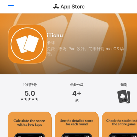
Today
iTichu
卡牌
遊戲
免費 · 專為 iPad 設計。尚未針對 macOS 驗
證。
App
Arcade
搜尋
10則評分
年齡分級
類別
5.0
4+
平台
歲
卡牌
iPhone
iPad
Mac
Vision