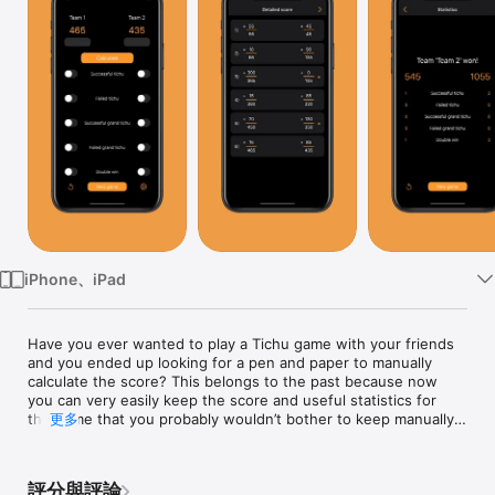
Watch
TV
iPhone、iPad
Have you ever wanted to play a Tichu game with your friends 
and you ended up looking for a pen and paper to manually 
calculate the score? This belongs to the past because now 
you can very easily keep the score and useful statistics for 
the game that you probably wouldn’t bother to keep manually.

更多
iTichu offers the following features

• Score submission with a few taps

評分與評論
• Undo of the last round in case of an error
