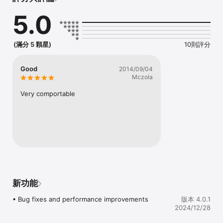
• Detailed score for each round by swiping to the right from 
5.0
the gameplay view

• Statistics for the whole game by swiping to the left from the 
gameplay view

• Team names and score limit customization

(滿分 5 顆星)
10則評分
• Automatic saving of the current game to continue later

If you enjoy iTichu, please take a few seconds to leave an App 
Good
2014/09/04
Store rating or send us an email at support@itichu.app for 
Mczola
possible bug reports or new features that you would like to 
see in a future version.
Very comportable
新功能
• Bug fixes and performance improvements
版本 4.0.1
2024/12/28