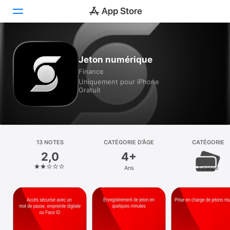
Aujourd’hui
Jeton numérique
Finance
Jeux
Uniquement pour iPhone
Gratuit
Apps
Arcade
Recherche
13 NOTES
CATÉGORIE D’ÂGE
CATÉGORIE
2,0
4+
Plateforme
Ans
Finance
iPhone
iPad
Mac
Vision