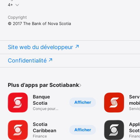
4+
Copyright
© 2017 The Bank of Nova Scotia
Site web du développeur
Confidentialité
Plus d’apps par Scotiabank
Banque
Serv
Afficher
Scotia
mobi
Conçue pour
Accè
Servi
votre quotidien
Accès
Scotia
Appl
Afficher
Caribbean
Scot
Finance
iTR
Finan