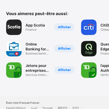
Vous aimerez peut-être aussi
App Scotia
CitiD
Afficher
Finance
Citiba
Online
Ques
Afficher
Banking for
Edg
Business
Business banking
Finan
on the go
Jetons pour
l’app
Afficher
entreprises
Auth
TD
Services Internet
TD
Vérifi
TD – Jetons
temps
États-Unis (Français France)
Español (México)
العربية
Русский
简体中文
한국어