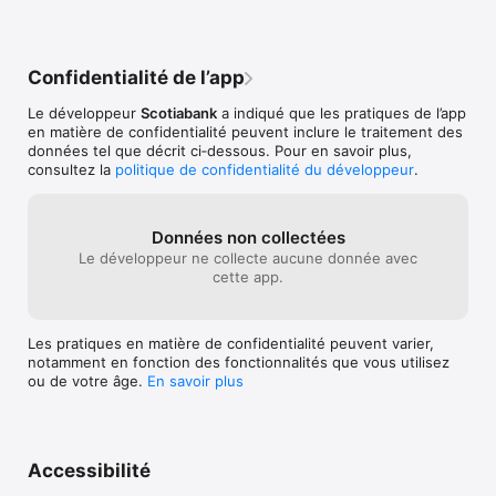
co¬nfidentialite.html). 

Vous pouvez retirer votre consentement à l’égard de ces 
caractéristiques et des installations éventuelles en supprimant 
Confidentialité de l’app
l’application ou en nous écrivant à l’adresse 
hd.ccebs@scotiabank.com. Si vous supprimez l’application, 
Le développeur
Scotiabank
a indiqué que les pratiques de l’app
vous ne serez plus en mesure de l’utiliser, à moins de la 
en matière de confidentialité peuvent inclure le traitement des
réinstaller et de consentir à nouveau aux conditions. 

données tel que décrit ci‑dessous. Pour en savoir plus,
consultez la
politique de confidentialité du développeur
.
Si vous avez des questions au sujet de l’application, n’hésitez 
pas à nous écrire à l’adresse hd.ccebs@scotiabank.com. Nous 
serons heureux de vous aider.

Données non collectées
La Banque de Nouvelle-Écosse

Le développeur ne collecte aucune donnée avec
44, rue King Ouest

cette app.
Toronto (Ontario) M5H 1H1
Les pratiques en matière de confidentialité peuvent varier,
notamment en fonction des fonctionnalités que vous utilisez
ou de votre âge.
En savoir plus
Accessibilité