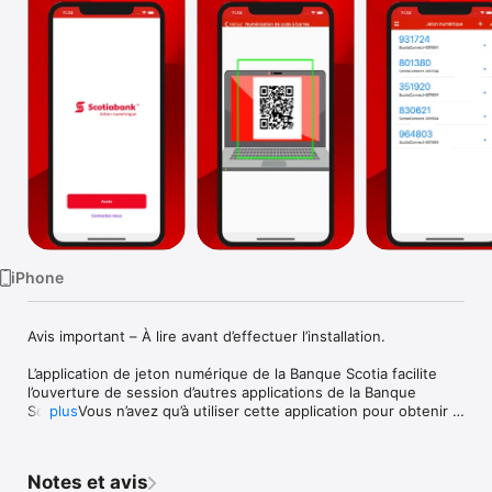
Watch
TV
iPhone
Avis important – À lire avant d’effectuer l’installation. 

L’application de jeton numérique de la Banque Scotia facilite 
l’ouverture de session d’autres applications de la Banque 
Scotia. Vous n’avez qu’à utiliser cette application pour obtenir 
plus
une valeur de jeton.

En cliquant sur le bouton ci-dessus et en installant l’application 
Notes et avis
de jeton numérique de la Banque Scotia («l’application»), vous :
