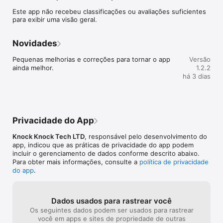
Você controla a conversa. Corretores respondem ao seu 
Este app não recebeu classificações ou avaliações suficientes
pedido, notificações avisam quando chegam novas ofertas, e 
para exibir uma visão geral.
você decide com qual corretor falar.

Use o Knocknock para:

Novidades
- Criar um único pedido para compra ou aluguel

- Informar orçamento, área, tipo de imóvel, quartos e 
Pequenas melhorias e correções para tornar o app 
Versão
metragem

ainda melhor.
1.2.2
- Avaliar ofertas de apartamento, casa, villa e sobrado

há 3 dias
- Comparar fotos, preço, endereço, ambientes, metragem e 
dados do corretor

- Receber notificação quando chegarem novas ofertas

- Falar com corretores só quando tiver interesse

Privacidade do App
Descreva o que procura uma vez. Avalie as ofertas relevantes. 
Converse quando estiver pronto.
Knock Knock Tech LTD
, responsável pelo desenvolvimento do
app, indicou que as práticas de privacidade do app podem
incluir o gerenciamento de dados conforme descrito abaixo.
Para obter mais informações, consulte a
política de privacidade
do app
.
Dados usados para rastrear você
Os seguintes dados podem ser usados para rastrear
você em apps e sites de propriedade de outras