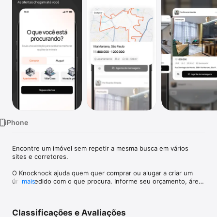
Watch
TV
iPhone
Encontre um imóvel sem repetir a mesma busca em vários 
sites e corretores.

O Knocknock ajuda quem quer comprar ou alugar a criar um 
único pedido com o que procura. Informe seu orçamento, área 
mais
preferida, tipo de imóvel, quartos, metragem e outras 
preferências. Corretores com CRECI analisam seus critérios e 
enviam ofertas de imóveis para você comparar.

Classificações e Avaliações