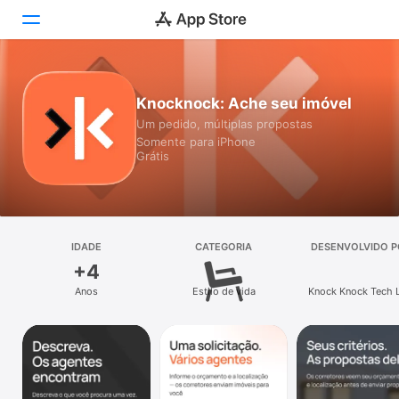
Hoje
Knocknock: Ache seu imóvel
Um pedido, múltiplas propostas
Jogos
Somente para iPhone
Grátis
Apps
Arcade
Buscar
IDADE
CATEGORIA
DESENVOLVIDO P
+4
Plataforma
Anos
Estilo de vida
Knock Knock Tech 
iPhone
iPad
Mac
Vision