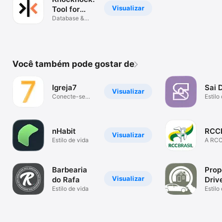
Visualizar
Tool for
Realtors
Database &
Marketing
Você também pode gostar de
Igreja7
Sai 
Visualizar
Conecte-se
Estilo
com sua
comunidade!
nHabit
RCC
Visualizar
Estilo de vida
A RC
todo 
você
Barbearia
Prop
Visualizar
do Rafa
Driv
Estilo de vida
Hom
Estilo
Sear