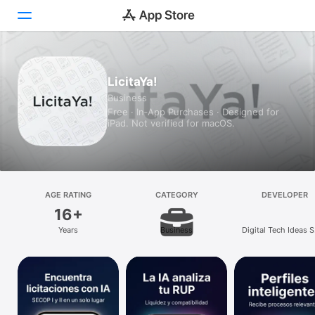
Today
LicitaYa!
Business
Games
Free · In‑App Purchases · Designed for
iPad. Not verified for macOS.
Apps
Arcade
Search
AGE RATING
CATEGORY
DEVELOPER
16+
Platform
Years
Business
Digital Tech Ideas S
iPhone
iPad
Mac
Vision