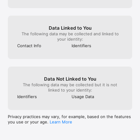
* FINDETER

* entidades públicas y privadas

Seguimos agregando nuevas fuentes constantemente.

Data Linked to You
ALERTAS INTELIGENTES 24/7

The following data may be collected and linked to
your identity:
Crea perfiles personalizados y recibe alertas automáticas 
cuando aparezcan oportunidades relevantes para tu negocio.

Contact Info
Identifiers
Mantente informado sobre:

* nuevos procesos

* cambios en licitaciones

* documentos publicados

Data Not Linked to You
* modificaciones importantes

The following data may be collected but it is not
linked to your identity:
Recibe alertas por:

Identifiers
Usage Data
* correo electrónico

* SMS

* notificaciones

Privacy practices may vary, for example, based on the features
you use or your age.
Learn More
FILTROS AVANZADOS

Encuentra oportunidades usando filtros inteligentes:
