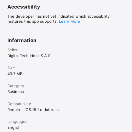
* ciudad

Accessibility
* departamento

* valor del proceso

The developer has not yet indicated which accessibility
* actividad económica

features this app supports.
Learn More
* entidad

* modalidad

* palabras clave

Information
TRABAJO EN EQUIPO

Seller
Digital Tech Ideas S.A.S
Cada plan incluye subcuentas para que tu equipo pueda 
trabajar desde un solo lugar.

Size
SOPORTE Y ACOMPAÑAMIENTO

49.7 MB
Contamos con:

Category
* chat en vivo

Business
* tickets de soporte

* acompañamiento personalizado

Compatibility
Requires iOS 15.1 or later.
SUSCRIPCIONES

LicitaYa! ofrece funcionalidades gratuitas y también planes de 
Languages
suscripción premium con renovación automática para acceder 
English
a herramientas avanzadas, alertas inteligentes y 