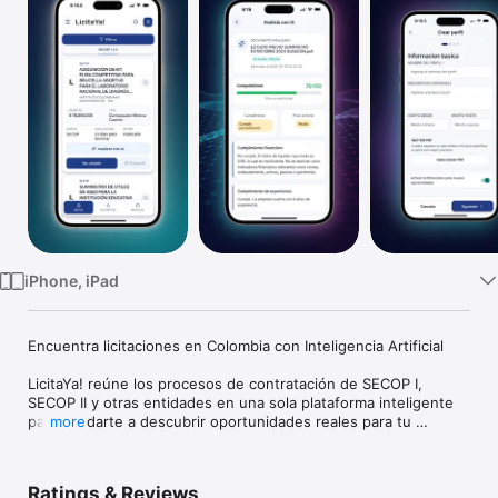
Watch
TV
iPhone, iPad
Encuentra licitaciones en Colombia con Inteligencia Artificial

LicitaYa! reúne los procesos de contratación de SECOP I, 
SECOP II y otras entidades en una sola plataforma inteligente 
para ayudarte a descubrir oportunidades reales para tu 
more
empresa.

Menos tiempo buscando.

Ratings & Reviews
Más oportunidades relevantes.
