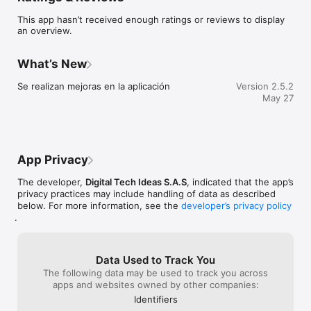
IA que analiza procesos y tu perfil empresarial.

This app hasn’t received enough ratings or reviews to display
an overview.
IA PARA CONTRATACIÓN PÚBLICA

LicitaYa! utiliza inteligencia artificial para ayudarte a encontrar 
What’s New
procesos que realmente encajan con tu empresa.

Se realizan mejoras en la aplicación
Version 2.5.2
Analiza:

May 27
* RUP

* experiencia

* indicadores financieros

* requisitos del proceso

App Privacy
* oportunidades compatibles

The developer,
Digital Tech Ideas S.A.S
, indicated that the app’s
Recibe recomendaciones inteligentes y descubre licitaciones 
privacy practices may include handling of data as described
donde tengas mayores posibilidades de participar.

below. For more information, see the
developer’s privacy policy
.
SECOP I + SECOP II EN UN SOLO LUGAR

Monitoreamos procesos de:

Data Used to Track You
* SECOP I

The following data may be used to track you across
* SECOP II

apps and websites owned by other companies:
* ECOPETROL

Identifiers
* SENA
