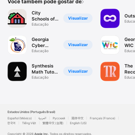
Você também pode gostar de
City
Outs
Visualizar
Schools of
Educa
Decatur
Educação
Georgia
Geor
Visualizar
Cyber
WIC
Academy
Educação
Educa
App
Synthesis
The
Visualizar
Math Tutor
Rec
for Kids
Educação
Educa
Estados Unidos (Português Brasil)
Español (México)
العربية
Русский
简体中文
Français (France)
한국어
Tiếng Việt
繁體中文 (台灣)
English (US)
Copyright © 2026
Apple Inc.
Todos os direitos reservados.