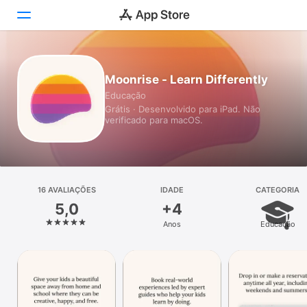
Hoje
Moonrise - Learn Differently
Educação
Jogos
Grátis · Desenvolvido para iPad. Não
verificado para macOS.
Apps
Arcade
Buscar
16 AVALIAÇÕES
IDADE
CATEGORIA
5,0
+4
Plataforma
Anos
Educação
iPhone
iPad
Mac
Vision