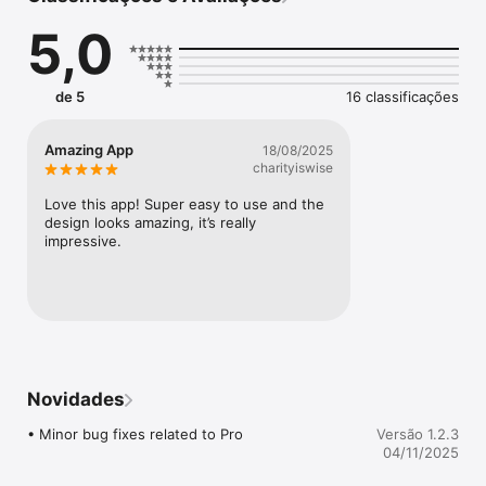
summers included

5,0
• Book real-world experiences led by expert guides: classes, 
projects, camps, expeditions, 1:1 coaching & more

• See when friends are at Moonrise and be part of a growing 
local community

de 5
16 classificações
However you school, together we rise.
Amazing App
18/08/2025
charityiswise
Love this app! Super easy to use and the 
design looks amazing, it’s really 
impressive.
Novidades
• Minor bug fixes related to Pro
Versão 1.2.3
04/11/2025