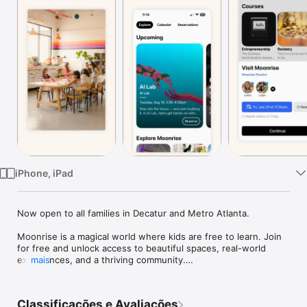
Watch
TV
iPhone, iPad
Now open to all families in Decatur and Metro Atlanta.

Moonrise is a magical world where kids are free to learn. Join 
for free and unlock access to beautiful spaces, real-world 
experiences, and a thriving community.

mais
• Give your kids a creative, healthy space to grow outside of 
school and home

Classificações e Avaliações
• Drop in anytime — open year-round, weekends and 