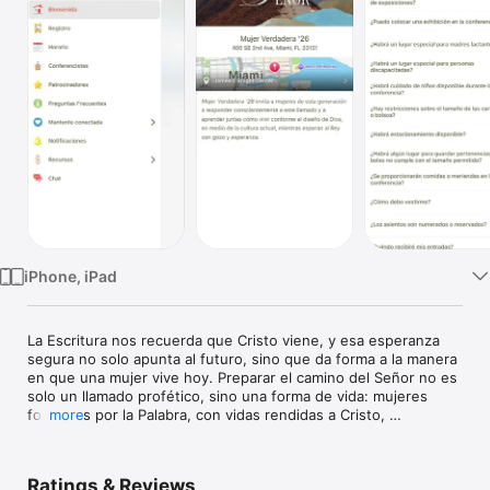
Watch
TV
iPhone, iPad
La Escritura nos recuerda que Cristo viene, y esa esperanza 
segura no solo apunta al futuro, sino que da forma a la manera 
en que una mujer vive hoy. Preparar el camino del Señor no es 
solo un llamado profético, sino una forma de vida: mujeres 
formadas por la Palabra, con vidas rendidas a Cristo, 
more
perseverantes en la fidelidad y expectantes ante Su venida.

Mujer Verdadera ’26 invita a mujeres de esta generación a 
Ratings & Reviews
responder conscientemente a este llamado y a aprender 