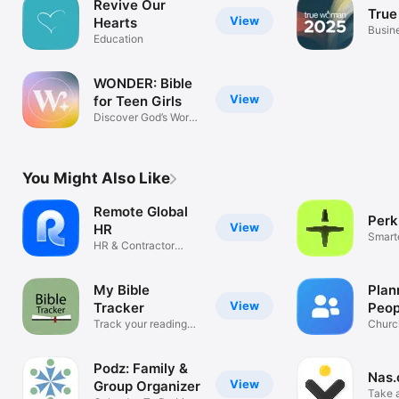
Revive Our
True
View
Hearts
Busin
Education
WONDER: Bible
View
for Teen Girls
Discover God’s Word
daily.
You Might Also Like
Remote Global
Perk
View
HR
Smarte
HR & Contractor
spend
Management
My Bible
Plan
View
Tracker
Peop
Track your reading
Churc
progress
Mana
Podz: Family &
Nas
View
Group Organizer
Take a