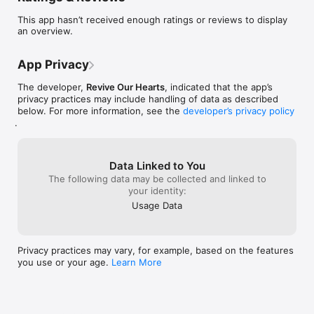
juntas cómo vivir conforme al diseño de Dios, en medio de la 
This app hasn’t received enough ratings or reviews to display
cultura actual, mientras esperan al Rey con gozo y esperanza.

an overview.
Únete a mujeres de todas partes del mundo para una 
conferencia de dos días centrada en la Palabra de Dios. Juntas 
App Privacy
reflexionaremos en la esperanza segura del regreso de Cristo 
y en lo que esa verdad significa para la manera en que vivimos 
The developer,
Revive Our Hearts
, indicated that the app’s
hoy, como mujeres formadas por la Palabra y llamadas a la 
privacy practices may include handling of data as described
fidelidad en medio de esta generación.
below. For more information, see the
developer’s privacy policy
.
Data Linked to You
The following data may be collected and linked to
your identity:
Usage Data
Privacy practices may vary, for example, based on the features
you use or your age.
Learn More