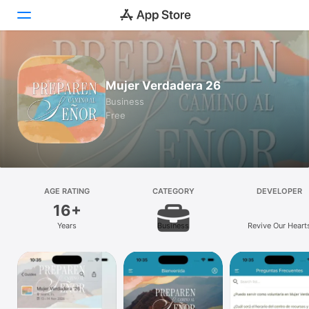
Today
Mujer Verdadera 26
Games
Business
Free
Apps
Arcade
Search
AGE RATING
CATEGORY
DEVELOPER
16+
Platform
Years
Business
Revive Our Heart
iPhone
iPad
Mac
Vision