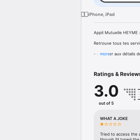
iPhone, iPad
Appli Mutuelle HEYME :
Retrouve tous tes servic
- Accéder aux détails de
more
- Suivre tes rembourse
- Télécharger ta carte 
auprès des professionne
Ratings & Review
- Être informé des der
- Contacter le service cl
3.0
L'appli HEYME répond à
out of 5
WHAT A JOKE
Tried to access the
though I’d typed th