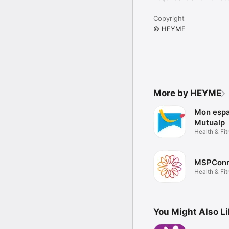
Copyright
© HEYME
More by HEYME
Mon esp
Mutualp
Health & Fi
MSPConn
Health & Fi
You Might Also L