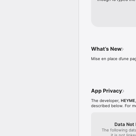
What’s New
Mise en place d’une pa
App Privacy
The developer,
HEYME
described below. For m
Data Not 
The following dat
it is not link