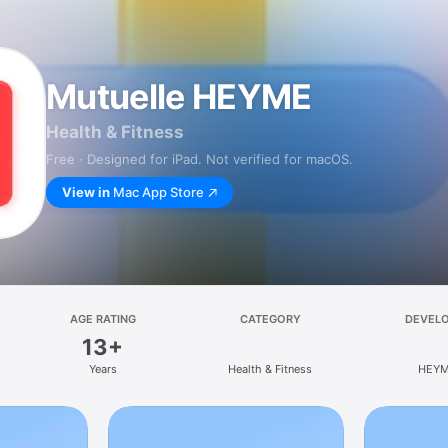
Mutuelle HEYME
Health & Fitness
Free · Designed for iPad. Not verified for macOS.
View in
Mac App Store
AGE RATING
CATEGORY
DEVEL
13+
Years
Health & Fitness
HEY