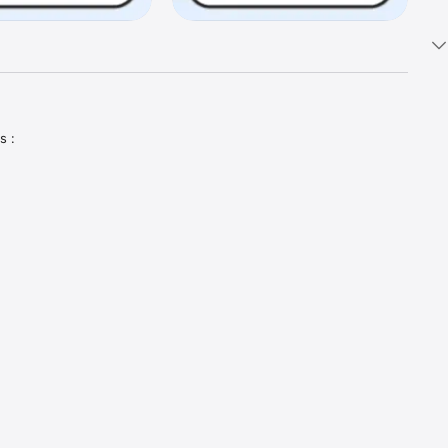
 : 

its 