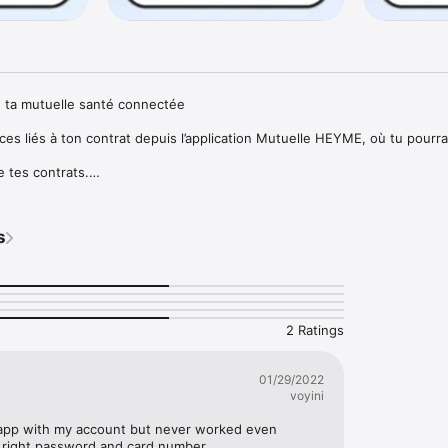
 ta mutuelle santé connectée

es liés à ton contrat depuis l’application Mutuelle HEYME, où tu pourras
 tes contrats.

ments et télécharger les décomptes.

d’adhérent dématérialisée pour pouvoir justifier à tout moment de vos dro
ls et établissements de santé.

s
nières nouveautés de HEYME.

ient.

 tous tes besoins où que tu sois.
2 Ratings
01/29/2022
voyini
 app with my account but never worked even 
e right password and card number.