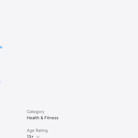
re
e
Category
Health & Fitness
Age Rating
13+