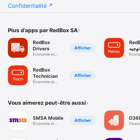
Confidentialité
Plus d’apps par RedBox SA
RedBox
RedB
Afficher
Drivers
توجيه
Économie et
Écono
entreprise
entrep
RedBox
Afficher
Technician
Économie et
entreprise
Vous aimerez peut-être aussi
SMSA Mobile
D36
Afficher
Économie et
Finan
entreprise