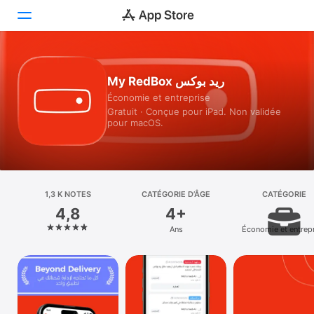
Aujourd’hui
My RedBox ريد بوكس
Économie et entreprise
Jeux
Gratuit · Conçue pour iPad. Non validée
pour macOS.
Apps
Arcade
Recherche
1,3 K NOTES
CATÉGORIE D’ÂGE
CATÉGORIE
4,8
4+
Plateforme
Ans
Économie et entrep
iPhone
iPad
Mac
Vision