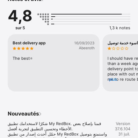
4,8
sur 5
1,3 k notes
Best delivery app
اسوء خدمة توصيل
16/09/2023
Abeeroth
The best⭐️
I should have r
than a week ago
delivery point t
place with out 
me to re route 
plus
point and that t
professional at all , واقع التوصيل
قا بسبب انه مغلق
يد اختيار نفس نقطة
فاف بالعميل وفوق
هذا يقرلون بياخذ اكثر من ٥ ايام لتغيير الموقع 
Nouveautés
دمة وتسوء تعامل
شكرًا لاستخدامك تطبيق My RedBox. قمنا بإصلاح بعض 
Version
الأخطاء وتحسين التطبيق لتجربة أفضل.

37.6.104
حمّل أحدث إصدار من تطبيق My RedBox واستمتع بتوصيل 
31 juil.