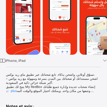
Watch
TV
iPhone, iPad
تسوّق أونلاين، واشحن بذكاء. تابع شحناتك عبر تطبيق ماي ريد بوكس.

اشحن مستنداتك أو شحناتك بين المدن بسرعة وسهولة مع ريد بوكس – 
أكبر شبكة خزائن ذكية في السعودية. 

يتيح لك تطبيق My RedBox إنشاء شحنات جديدة وإدارة جميع طلباتك 
وتتبعها من مكان واحد. ويمكنك اختيار الموقع والوقت المناسب لك 
plus
لاستلام شحناتك بكل سهولة.

Notes et avis