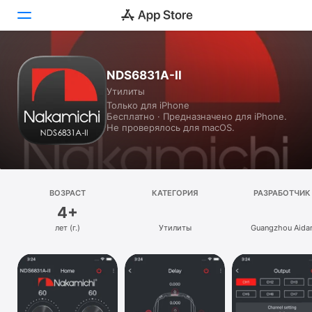
Сегодня
NDS6831A-II
Утилиты
Игры
Только для iPhone
Бесплатно · Предназначено для iPhone.
Приложения
Не проверялось для macOS.
Arcade
Поиск
ВОЗРАСТ
КАТЕГОРИЯ
РАЗРАБОТЧИК
4+
Платформа
лет (г.)
Утилиты
Guangzhou Aida
iPhone
Blessindo Electron
Co.,Ltd.
iPad
Mac
Vision