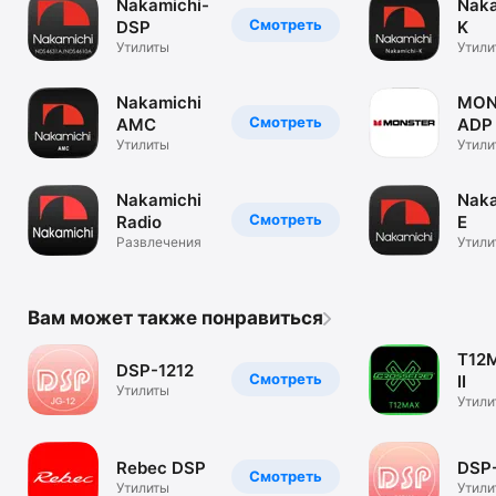
Nakamichi-
Naka
Смотреть
DSP
K
Утилиты
Утили
Nakamichi
MON
Смотреть
AMC
ADP 
Утилиты
Утили
Nakamichi
Naka
Смотреть
Radio
E
Развлечения
Утили
Вам может также понравиться
T12
DSP-1212
Смотреть
II
Утилиты
Утили
Rebec DSP
DSP
Смотреть
Утилиты
Утили