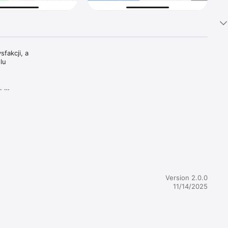
akcji, a 
u 
 
 na dobę.

Version 2.0.0
11/14/2025

