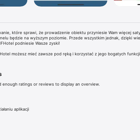
nie, które sprawi, że prowadzenie obiektu przyniesie Wam więcej satysf
onelu będzie na wyższym poziomie. Przede wszystkim jednak, dzięki wiel
Hotel podniesie Wasze zyski!

Hotel możesz mieć zawsze pod ręką i korzystać z jego bogatych funkcji.
 pełnym zakresie.

:

s
d enough ratings or reviews to display an overview.
ące grafik recepcji z Booking.com.

e on-line na stronie www, profilu Facebook, rezerwacje wpływają 24/h
ałaniu aplikacji
 kredytowe:

 on-line oraz kartami kredytowymi, automatyczne księgowanie wpłat.

SMS:

rezerwacji na e-mail, sms. Gotowe szablony po podaniu podstawowych.