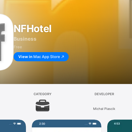
NFHotel
Business
Free
View in
Mac App Store
CATEGORY
DEVELOPER
Business
Michal Piascik