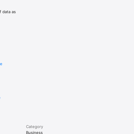
K.

f data as
s.

re
cji.
e
Category
Business