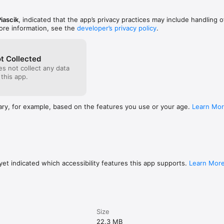
 Faktury zaliczkowe, oraz końcowe. Dokumenty kasowe. Eksport pliku JP
iascik
, indicated that the app’s privacy practices may include handling o
ore information, see the
developer’s privacy policy
.
rządzania:

i, dostęp dla właścicieli, rozliczenia prowizji, analizy i raporty.

t Collected
eń 1 kliknięciem, aplikacja mobilna dla serwisu sprzątającego.

s not collect any data
 this app.
zerwowanie wielu pokoi jednocześnie. Grupowe potwierdzenia e-mail, sm
ary, for example, based on the features you use or your age.
Learn Mo
, voucher, druki z danymi rezerwacji z możliwością załączania do e-mail.

rty wyżywienia, przyjazdów/wyjazdów, sprzątania, oraz grafik rezerwa
et indicated which accessibility features this app supports.
Learn Mor
Size
22.3 MB