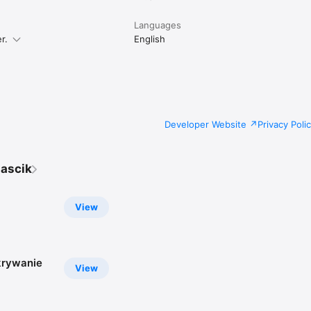
Languages
r.
English
Developer Website
Privacy Poli
iascik
View
krywanie
View