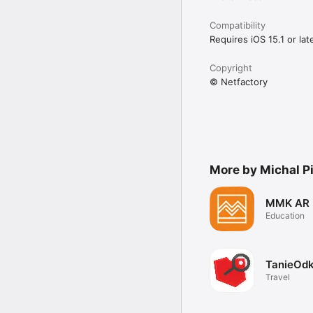
Compatibility
Requires iOS 15.1 or late
Copyright
© Netfactory
More by Michal P
MMK AR
Education
TanieOd
Travel