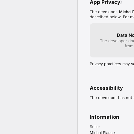
App Privacy
Faktury:

Faktury proforma, VAT.
The developer,
Michal P
described below. For m
Apartamenty - moduł za
Zarządzanie apartamentam
Sprzątanie:

Data No
Raport sprzątania na dzi
The developer doe
from
Rezerwacje grupowe:

Szybkie, intuicyjne re
Privacy practices may v
Druki:

Karta pobytu, regulamin
Raporty:

Gotowe do wydruku rapo
Accessibility
The developer has not y
Information
Seller
Michal Piascik