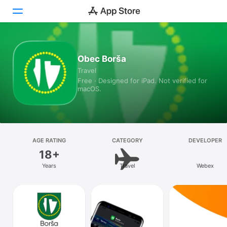
Today
Obec Borša
Travel
Games
Free · Designed for iPad. Not verified for
macOS.
Apps
Arcade
Search
AGE RATING
CATEGORY
DEVELOPER
18+
Platform
Years
Travel
Webex
iPhone
iPad
Mac
Vision