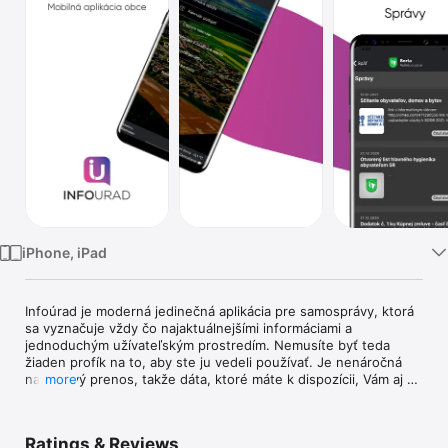
Watch
TV
iPhone, iPad
Infoúrad je moderná jedinečná aplikácia pre samosprávy, ktorá 
sa vyznačuje vždy čo najaktuálnejšími informáciami a 
jednoduchým užívateľským prostredím. Nemusíte byť teda 
žiaden profík na to, aby ste ju vedeli používať. Je nenáročná 
na dátový prenos, takže dáta, ktoré máte k dispozícii, Vám aj 
more
ostanú.

Veľkou výhodou tejto aplikácie je, že je personalizovaná. 
Ratings & Reviews
Prispôsobí sa tak požiadavkám danej obce.
