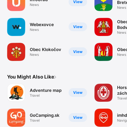
View
Bret
News
News
Obec
Webexovce
View
Bod
News
News
Obec Klokočov
Obec
View
News
News
You Might Also Like
Hors
Adventure map
View
zách
Travel
služ
Travel
GoCamping.sk
imhd
View
Travel
Navig