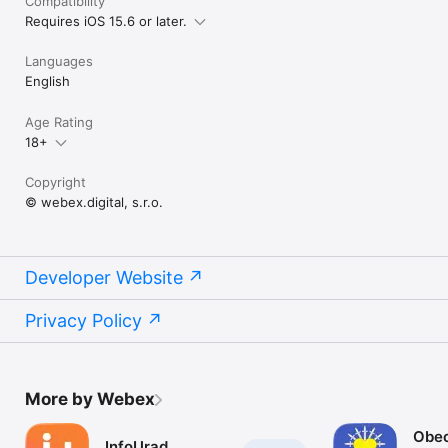
Compatibility
Requires iOS 15.6 or later.
Languages
English
Age Rating
18+
Copyright
© webex.digital, s.r.o.
Developer Website
Privacy Policy
More by Webex
Obe
InfoUrad