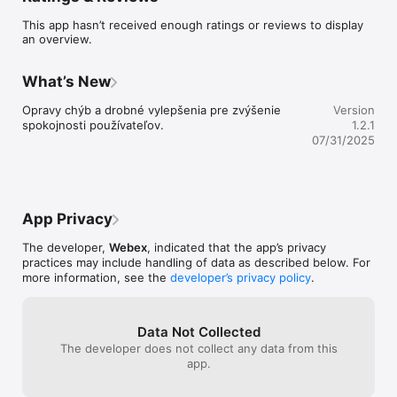
This app hasn’t received enough ratings or reviews to display
Okrem toho aplikácia umožňuje aj dopĺňanie modulov. Či už to 
an overview.
budú správy o tom, čo sa v obci deje alebo aj zvozový 
kalendár, nájdete v nej aj dôležité čísla pre prípad, že by ste 
chceli z obce niekoho kontaktovať. Nesmie chýbať ani kalendár 
What’s New
podujatí a všetky online novinky.

Opravy chýb a drobné vylepšenia pre zvýšenie 
Version
Aby sme nezabudli, aplikácia dáva priestor aj pre podnety od 
spokojnosti používateľov.
1.2.1
obyvateľov. Ak má niekto akýkoľvek problém v súvislosti s 
07/31/2025
obcou, jednoducho ho tam uvedie, a tým sa zjednoduší a 
zrýchli následne aj jeho riešenie.

V tejto šikovnej aplikácii nájdete aj:

- týždenný kalendár

App Privacy
- meniny

- cestovné poriadky

The developer,
Webex
, indicated that the app’s privacy
- predpoveď počasia

practices may include handling of data as described below. For
- pamiatky a zaujímavé miesta.

more information, see the
developer’s privacy policy
.
V neposlednom rade spomenieme aj fakt, že aktuálne 
pripravujeme priestor pre farské oznamy a ponúkneme aj 
archív obecného rozhlasu. Buďte bližšie k obyvateľom a 
Data Not Collected
informujte ich o všetkom, čo sa deje vo Vašom meste, obci či 
The developer does not collect any data from this
app.