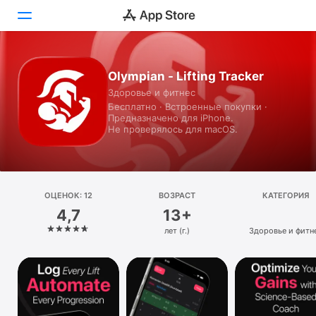
Сегодня
Olympian - Lifting Tracker
Здоровье и фитнес
Игры
Бесплатно · Встроенные покупки ·
Предназначено для iPhone.
Приложения
Не проверялось для macOS.
Arcade
Поиск
ОЦЕНОК: 12
ВОЗРАСТ
КАТЕГОРИЯ
4,7
13+
Платформа
лет (г.)
Здоровье и фитн
iPhone
iPad
Mac
Vision