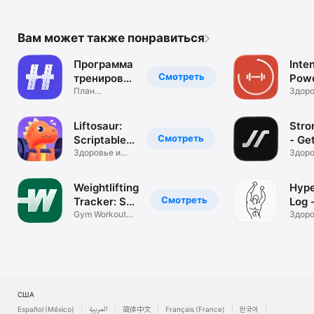
Вам может также понравиться
Программа
Inten
Смотреть
тренировок
Powe
- Hyper
План
Log
Здоро
упражнений в
фитне
зале с ИИ
Liftosaur:
Stro
Смотреть
Scriptable
- Ge
Workouts
Здоровье и
Stro
Здоро
фитнес
фитне
Weightlifting
Hype
Смотреть
Tracker: Set
Log 
Log
Gym Workout
Aest
Здоро
Planner
фитне
США
Español (México)
العربية
简体中文
Français (France)
한국어