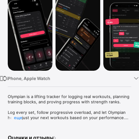
Watch
TV
iPhone, Apple Watch
Olympian is a lifting tracker for logging real workouts, planning 
training blocks, and proving progress with strength ranks.

Log every set, follow progressive overload, and let Olympian 
help adjust your next workouts based on your performance.

еще
Features:

• Fast workout logging for sets, reps, weight, RIR/RPE, and 
Оценки и отзывы
rest times
