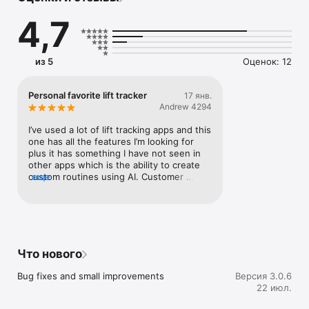
• Progressive overload targets and workout history

4,7
• Mesocycle and hypertrophy block planning

• Auto volume adjustments and exercise rotation

• Strength ranks, PRs, and post-workout progress feedback

• Apple Watch workout logging

из 5
Оценок: 12
• Apple Health and Strava integrations

• Body measurements, analytics, and progress charts

• Built-in, community, and custom programs

Personal favorite lift tracker
17 янв.
Andrew 4294
Olympian is free to use. Optional coach features are available 
with a subscription.

I’ve used a lot of lift tracking apps and this 
one has all the features I’m looking for 
Terms & Conditions:

plus it has something I have not seen in 
https://olympiantraining.app/#/terms-and-conditions

other apps which is the ability to create 
custom routines using AI. Customer 
еще
Privacy Policy:

service is also really great with this app. I 
https://olympiantraining.app/#/privacy
highly recommend getting the Pro version 
and supporting this app
Что нового
Bug fixes and small improvements
Версия 3.0.6
22 июл.