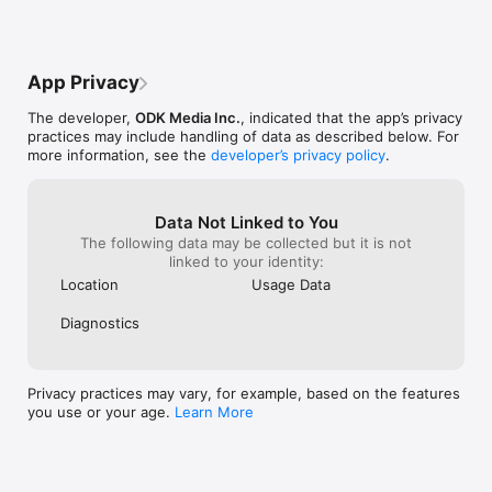
Huy
thuyết minh, lồng tiếng hoặc Vietsub

- Đề xuất: OnDemandViet hiểu bạn thích gì và đề xuất những 
nội dung mà bạn muốn xem nhất. Bạn cũng có thể tự tạo do 
mình một danh sách phim để có thể xem sau này

App Privacy
Liên hệ:

Email help@ondemandviet.com

The developer,
ODK Media Inc.
, indicated that the app’s privacy
Website: https://www.ondemandviet.com

practices may include handling of data as described below. For
Privacy Policy: odkmedia.net/privacy-policy
more information, see the
developer’s privacy policy
.
Data Not Linked to You
The following data may be collected but it is not
linked to your identity:
Location
Usage Data
Diagnostics
Privacy practices may vary, for example, based on the features
you use or your age.
Learn More