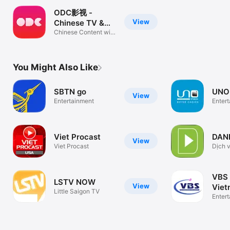
ODC影视 -
View
Chinese TV &
Movies
Chinese Content with
Subtitles
You Might Also Like
SBTN go
UNO
View
Entertainment
Enter
Viet Procast
DAN
View
Viet Procast
Dịch 
theo 
VBS 
LSTV NOW
View
Viet
Little Saigon TV
Enter