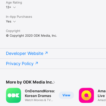
Age Rating
13+
In-App Purchases
Yes
Copyright
© Copyright 2020 ODK Media, Inc.
Developer Website
Privacy Policy
More by ODK Media Inc.
OnDemandKorea:
Amas
View
Korean Dramas
Live
Watch Movies & TV
Mov
Amazi
Shows
Enter