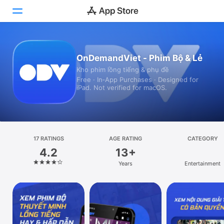
Today
OnDemandViet - Phim Bộ & Lẻ
Kho phim lồng tiếng & phụ đề
Games
Free · In‑App Purchases · Designed for
iPad. Not verified for macOS.
Apps
Arcade
Search
17 RATINGS
AGE RATING
CATEGORY
4.2
13+
Platform
Years
Entertainment
iPhone
iPad
Mac
Vision