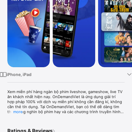
Watch
TV
iPhone, iPad
Xem miễn phí hàng ngàn bộ phim liveshow, gameshow, live TV 
ăn khách nhất hiện nay. OnDemandViet là ứng dụng giải trí 
hợp pháp 100% với dịch vụ miễn phí không cần đăng kí, không 
cần thẻ tín dụng. Tại OnDemandViet, bạn có thể dễ dàng tìm 
thấy hàng nghìn bộ phim hay và các chương trình truyền hình 
more
nổi tiếng nhất hiện nay. 

Nếu bạn không muốn bỏ lỡ những bộ phim hot nhất hiện nay, 
hãy bắt đầu tải xuống ngay để trải nghiệm không gian giải trí 
Ratings & Reviews
bất tận dù bạn ở nơi đâu.
