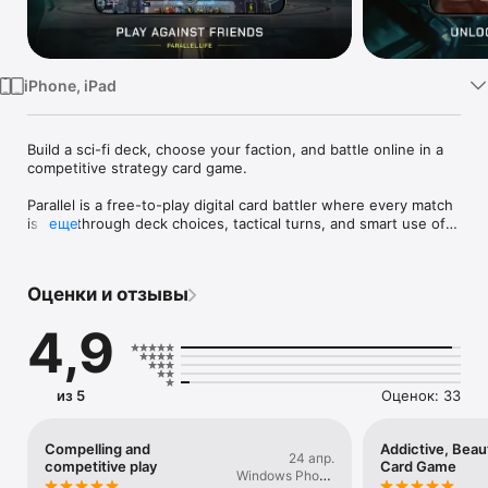
Watch
TV
iPhone, iPad
Build a sci-fi deck, choose your faction, and battle online in a 
competitive strategy card game.

Parallel is a free-to-play digital card battler where every match 
is won through deck choices, tactical turns, and smart use of 
еще
Energy. Build a 40-card deck, command Units, play Effects, 
equip Upgrades, and outplay opponents in 1v1 battles for 
control of Earth.

Оценки и отзывы
Why play Parallel?

4,9
• Strategic 1v1 online card battles

• Build 40-card decks around distinct sci-fi factions

• Play Units, Effects, Relics, and Upgrades

• Manage Energy, attacks, blocks, and battlefield timing

из 5
Оценок: 33
• Draft Mode, ranked competition, and new card expansions

• Deep TCG gameplay built for mobile and iPad

Compelling and
Addictive, Beau
24 апр.
Choose your faction. Build your deck. Win the battle.
competitive play
Card Game
Windows Phone