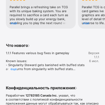
Please
Parallel brings a refreshing take on TCG 
Parallel TCG is
with its unique baking system. You are 
card games Ive p
required to sacrifice a card each turn as 
graphics are abs
you slowly build up your energy bank, 
level of detail t
enabling you to play the next round with 
еще
universe to life
еще
your available energy. This unique 
engaging, with 
mechanic allows for amazing play styles to 
every match fee
unfold as the games operations play with 
challenging. Once
removing and adding cards to the banks, 
hard to stop yo
controlling units, and defending and 
one more game.
Что нового
targeting cards of varying abilities and 
anyone who enjo
effects. If you love competitive TCG you 
games with top t
1.1.1 Features various bug fixes in gameplay

Версия
will love parallel!
1.1.1
Known issues:

6 июл.
- Singularity Steward gets banished with buffed stats 
and returns from singularity with buffed stats

еще
- Reclamator card turned off temporarily
Конфиденциальность приложения
Разработчик
12783185 Canada Inc.
указал, что
в соответствии с политикой конфиденциальности
приложения данные могут обрабатываться так, как описано