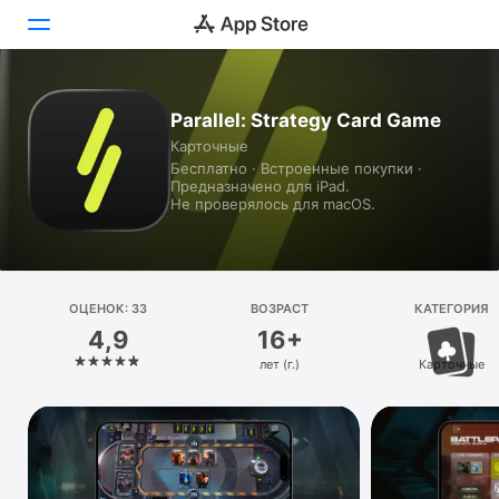
Сегодня
Parallel: Strategy Card Game
Карточные
Игры
Бесплатно · Встроенные покупки ·
Предназначено для iPad.
Приложения
Не проверялось для macOS.
Arcade
Поиск
ОЦЕНОК: 33
ВОЗРАСТ
КАТЕГОРИЯ
4,9
16+
Платформа
лет (г.)
Карточные
iPhone
iPad
Mac
Vision