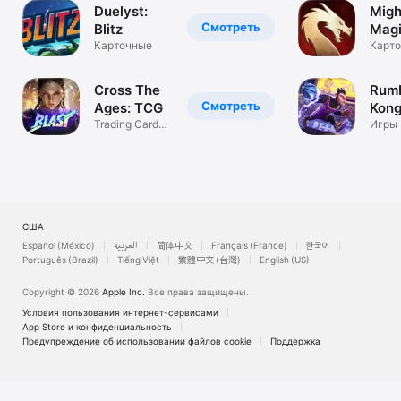
Duelyst:
Migh
Смотреть
Blitz
Mag
Карточные
Fate
Карто
игра 
Cross The
Rum
Смотреть
Ages: TCG
Kon
Trading Card
Lea
Игры
Game
США
Español (México)
العربية
简体中文
Français (France)
한국어
Português (Brazil)
Tiếng Việt
繁體中文 (台灣)
English (US)
Copyright © 2026
Apple Inc.
Все права защищены.
Условия пользования интернет-сервисами
App Store и конфи­денциальность
Предупреждение об использовании файлов cookie
Поддержка