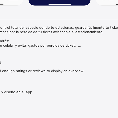
ontrol total del espacio donde te estacionas, guarda fácilmente tu ticket
empos por la pérdida de tu ticket avisándole al estacionamiento. 

drás: 

u celular y evitar gastos por perdida de ticket.  

de tu vehículo rápidamente. 

hora y tiempo transcurrido de tu vehículo estacionado. 

 tu ticket. 

s
e todas las veces que usaste un estacionamiento Parkealo! 

6. Ubicar el estacionamiento Parkealo! más cercano en el mapa. 
d enough ratings or reviews to display an overview.
 y diseño en el App