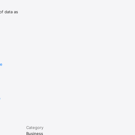
of data as
re
e
Category
Business