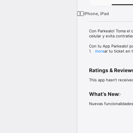
iPhone, iPad
Con Parkealo! Toma el c
celular y evita contrati
Con tu App Parkealo! po
1. Guardar tu ticket en t
more
2. Guardar la ubicación 
3. Monitorear la fecha, 
4. Notificar la pérdida de
Ratings & Review
5. Tener un historial d
This app hasn’t receive
What’s New
Nuevas funcionalidades