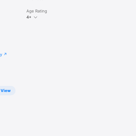
Age Rating
4+
cy
View