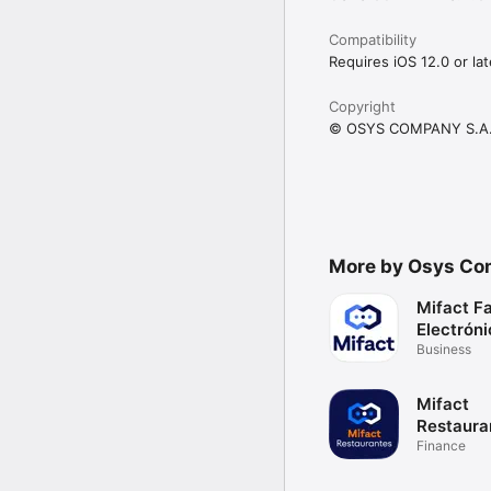
Compatibility
Requires iOS 12.0 or lat
Copyright
© OSYS COMPANY S.A.
More by Osys C
Mifact F
Electróni
Business
Mifact
Restaura
Finance