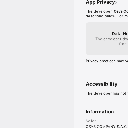
App Privacy
The developer,
Osys C
described below. For m
Data No
The developer doe
from
Privacy practices may v
Accessibility
The developer has not y
Information
Seller
OSYS COMPANY S.A.C