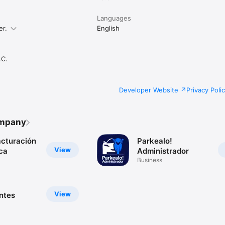
Languages
er.
English
C.
Developer Website
Privacy Poli
ompany
acturación
Parkealo!
View
ca
Administrador
Business
View
ntes