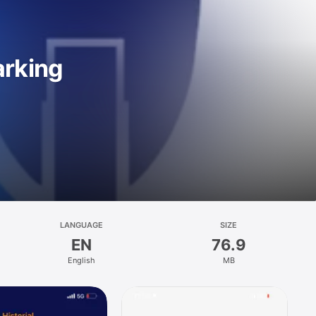
arking
LANGUAGE
SIZE
EN
76.9
English
MB