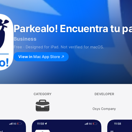
Parkealo! Encuentra tu p
Business
Free · Designed for iPad. Not verified for macOS.
View in
Mac App Store
CATEGORY
DEVELOPER
Business
Osys Company