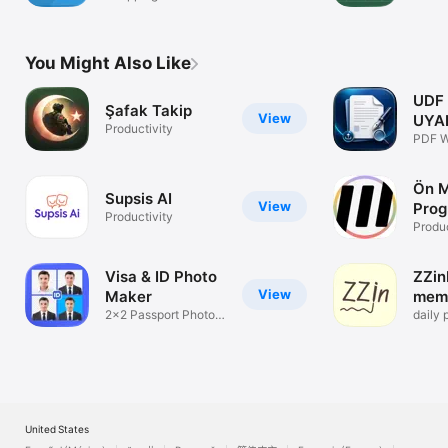
You Might Also Like
UDF 
Şafak Takip
View
UYAP
Productivity
PDF W
Dönüş
Ön 
Supsis AI
View
Prog
Productivity
Produc
Visa & ID Photo
ZZin
View
Maker
memo
2x2 Passport Photo
daily 
Maker
remin
United States