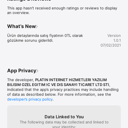
son satışları takip ederken, bir yandan da PlatinMarket 
This app hasn’t received enough ratings or reviews to display
tarafından potansiyelinizi arttırmak için özenle derlenmiş video 
an overview.
akademi ve e-ticaret gündemiyle sanal mağaza deneyiminizi 
geliştirebilirsiniz.

What’s New
Bildirimler ile sanal mağazanızda olup biten her şeyden anında 
haberdar olabilir, bildirim almak istediğiniz kanalları dilediğiniz 
Ürün detaylarında satış fiyatının 0TL olarak 
Version
gibi seçebilirsiniz.

gözükme sorunu giderildi.
1.0.1
07/02/2021
Sanal mağazanızın performansını arttırmak için belirlenen 
görevler ile, kafa karışıklığı olmadan, kendinizden emin bir 
şekilde, bir sonraki bekleyen işe odaklanın.

Sahip olduğunuz bir çok PlatinMarket Sanal Mağazasını tek bir 
App Privacy
mobil cihazdan yönetmeniz mümkün.

The developer,
PLATIN INTERNET HIZMETLERI YAZILIM
Müşterileriniz ile yakın temasta kalın, müşterilerinizin 
BILISIM OZEL EGITIM IC VE DIS SANAYI TICARET LTD STI
,
gerçekleştirdiği son siparişleri hızlıca görüntüleyebilir ve onlarla 
indicated that the app’s privacy practices may include handling
kolaylıkla iletişim kurabilirsiniz.

of data as described below. For more information, see the
developer’s privacy policy
.
Sanal mağazanızdaki ürünlerin stok takibini hızlıca yapabilir, 
ürününüzün mağaza linkini veya vitrin resimlerini kolayca tüm 
kanallarda paylaşabilirsiniz.

Data Linked to You
Mağazanızda aksiyon bekleyen siparişlerinizin detaylarını 
The following data may be collected and linked to
hızlıca görüntüleyebilir ve sipariş durumunu yönetebilirken, 
your identity: