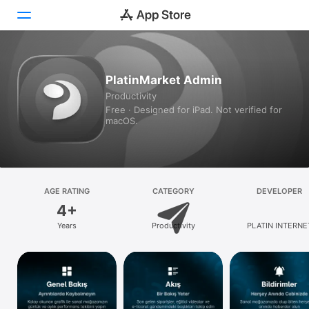
Today
PlatinMarket Admin
Productivity
Games
Free · Designed for iPad. Not verified for
macOS.
Apps
Arcade
Search
AGE RATING
CATEGORY
DEVELOPER
4+
Platform
Years
Productivity
PLATIN INTERNE
iPhone
HIZMETLERI YAZIL
BILISIM OZEL EGITIM 
iPad
DIS SANAYI TICARET
STI
Mac
Vision