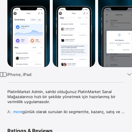
Watch
TV
iPhone, iPad
PlatinMarket Admin, sahibi olduğunuz PlatinMarket Sanal 
Mağazalarınızı hızlı bir şekilde yönetmek için hazırlanmış bir 
verimlilik uygulamasıdır.

Aylık ve günlük olarak sunulan iki segmentte, kazanç, satış ve 
more
müşteri grafiklerini takip ederek sanal mağazanızın 
performansını kolaylıkla izleyebilirsiniz.

Ratings & Reviews
Zamana göre sıralanmış akış ile sanal mağazanızda gerçekleşen 