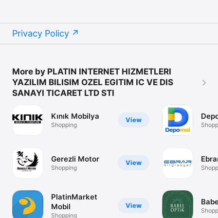
Privacy Policy
More by PLATIN INTERNET HIZMETLERI
YAZILIM BILISIM OZEL EGITIM IC VE DIS
SANAYI TICARET LTD STI
Kınık Mobilya
Dep
View
Shopping
Shopp
Gerezli Motor
Ebra
View
Shopping
Shopp
PlatinMarket
Babe
View
Mobil
Shopp
Shopping