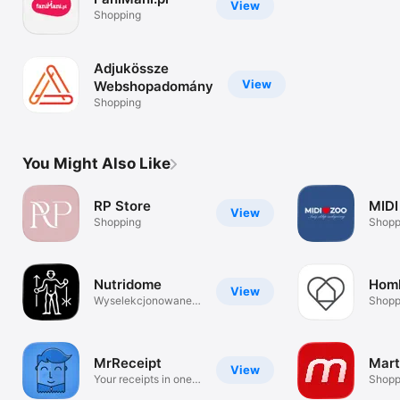
View
Shopping
Adjukössze
View
Webshopadomány
Shopping
You Might Also Like
RP Store
MIDI
View
Shopping
Shopp
Nutridome
Hom
View
Wyselekcjonowane
Shopp
kosmetyki
MrReceipt
Mart
View
Your receipts in one
Shopp
place