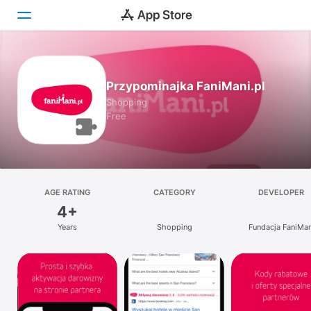
Today
Przypominajka FaniMani.pl
Games
Shopping
Free
Apps
Arcade
Search
AGE RATING
CATEGORY
DEVELOPER
4+
Platform
Years
Shopping
Fundacja FaniMan
iPhone
iPad
Mac
Vision