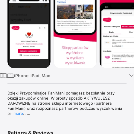
Watch
TV
iPhone, iPad, Mac
Dzięki Przypominajce FaniMani pomagasz bezpłatnie przy 
okazji zakupów online. W prosty sposób AKTYWUJESZ 
DAROWIZNĘ na stronie sklepu internetowego (partnera 
FaniMani) oraz rozpoznasz partnerów podczas wyszukiwania 
produktu. 

more
Przypominajka FaniMani nie wyświetla żadnych reklam, ani nie 
prosi o podawanie żadnych danych. Jej funkcja to 
Ratings & Reviews
informowanie o możliwości przekazania darowizny od 