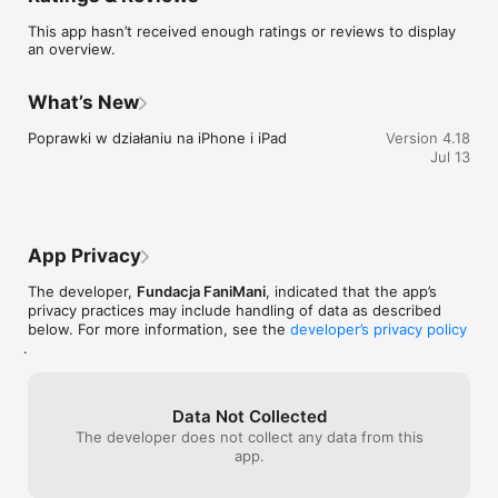
zakupów w internecie oraz wyświetlanie kodów rabatowych 
This app hasn’t received enough ratings or reviews to display
dla sklepów.
an overview.
What’s New
Poprawki w działaniu na iPhone i iPad
Version 4.18
Jul 13
App Privacy
The developer,
Fundacja FaniMani
, indicated that the app’s
privacy practices may include handling of data as described
below. For more information, see the
developer’s privacy policy
.
Data Not Collected
The developer does not collect any data from this
app.