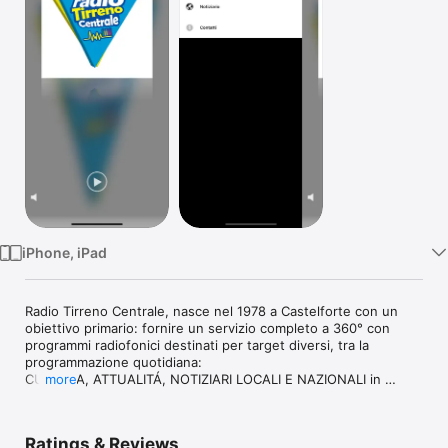
Watch
TV
iPhone, iPad
Radio Tirreno Centrale, nasce nel 1978 a Castelforte con un 
obiettivo primario: fornire un servizio completo a 360° con 
programmi radiofonici destinati per target diversi, tra la 
programmazione quotidiana: 

CULTURA, ATTUALITÁ, NOTIZIARI LOCALI E NAZIONALI in 
more
tempo reale, INTRATTENIMENTO, EVENTI LIVE.

RADIO TIRRENO CENTRALE  La Radio della Tua Città,  informa, 
Ratings & Reviews
diventa colonna sonora, commenta con passione e 