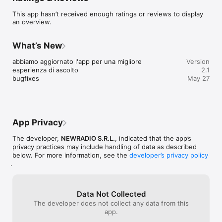
accompagna l’ascoltatore durante tutta la giornata.

This app hasn’t received enough ratings or reviews to display
Il palinsesto ricco e variegato soddisfa gli interessi di chi è in 
an overview.
ascolto e del pubblico anche il più esigente.

Gli argomenti trattati nei programmi speakerati variano dall’ 
economia, lavoro, cultura, notizie musicali, dirette dai consigli 
What’s New
comunali, sport, salute, costume e società.

Da Radio Tirreno Centrale è nata Visualsonic Concerti, una 
abbiamo aggiornato l'app per una migliore 
Version
parte della società che offre  servizi per lo spettacolo ed 
esperienza di ascolto

2.1
eventi con personale specializzato, palco, luci, dj e animatori, 
bugfixes
May 27
sempre Presenti nelle principali manifestazioni organizzate da 
enti pubblici e privati, manifestazioni sportive, culturali e 
spettacoli di diversa tipologia, apportando la professionalità ed 
il lavoro grazie ad un efficiente servizio di impianto audio-luci –
video, gli speaker e presentatrici ormai noti e affermati nel 
App Privacy
campo.

The developer,
NEWRADIO S.R.L.
, indicated that the app’s
Se sei alla ricerca di di un’opportunità per mettere a frutto il 
privacy practices may include handling of data as described
tuo talento, conoscere nuovi amici e fare nuove esperienze, 
below. For more information, see the
developer’s privacy policy
.
Data Not Collected
The developer does not collect any data from this
app.