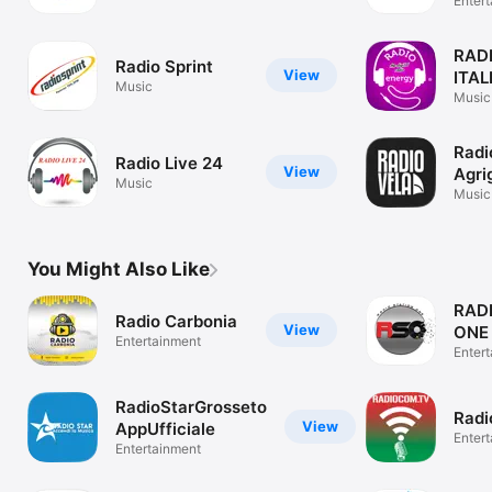
Enter
RAD
Radio Sprint
View
ITAL
Music
Music
Radi
Radio Live 24
View
Agri
Music
Music
You Might Also Like
RAD
Radio Carbonia
View
ONE
Entertainment
Enter
RadioStarGrosseto
Radi
View
AppUfficiale
Enter
Entertainment