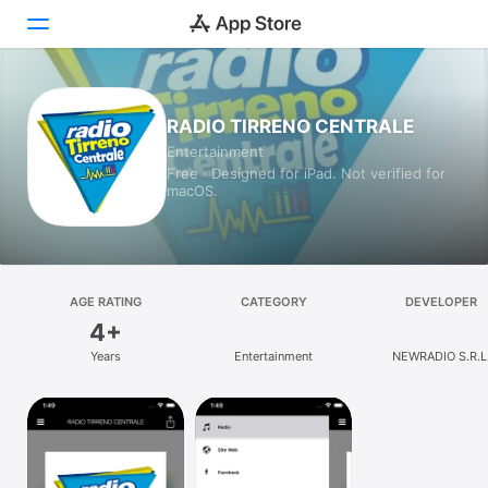
Today
RADIO TIRRENO CENTRALE
Entertainment
Games
Free · Designed for iPad. Not verified for
macOS.
Apps
Arcade
Search
AGE RATING
CATEGORY
DEVELOPER
4+
Platform
Years
Entertainment
NEWRADIO S.R.L
iPhone
iPad
Mac
Vision