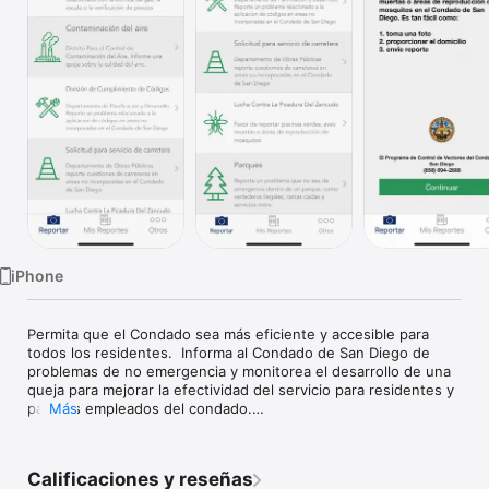
Watch
TV
iPhone
Permita que el Condado sea más eficiente y accesible para 
todos los residentes.  Informa al Condado de San Diego de 
problemas de no emergencia y monitorea el desarrollo de una 
queja para mejorar la efectividad del servicio para residentes y 
para los empleados del condado.

Más
Que tipo de problemas en el condado se pueden reportar?

Calificaciones y reseñas
• Precios y Balanzas – Bomba de gasolina, verificación de 