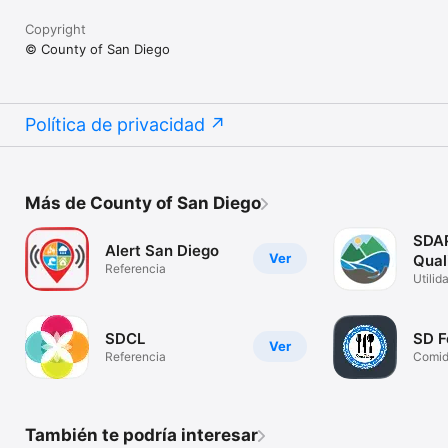
Copyright
© County of San Diego
Política de privacidad
Más de County of San Diego
SDA
Alert San Diego
Ver
Qual
Referencia
Comp
Utilid
SDCL
SD F
Ver
Referencia
Comid
También te podría interesar