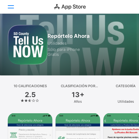
Hoy
Repórtelo Ahora
Utilidades
Juegos
Sólo para iPhone
Gratis
Apps
Arcade
Buscar
10 CALIFICACIONES
CLASIFICACIÓN POR
CATEGORÍA
EDADES
2.5
13+
Plataforma
Años
Utilidades
iPhone
iPad
Mac
Vision