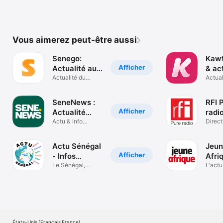
Vous aimerez peut-être aussi
Senego:
Kawt
Afficher
Actualité au
& ac
Sénégal
Actualité du
Séné
Actual
Sénégal en Direct
SeneNews :
RFI 
Afficher
Actualité
radi
Sénégal
Actu & info
Direct
Sénégal en direct
Podca
Actu Sénégal
Jeu
Afficher
- Infos
Afri
complètes
Le Sénégal,
L'actu
minute par minute
en co
États-Unis (Français France)