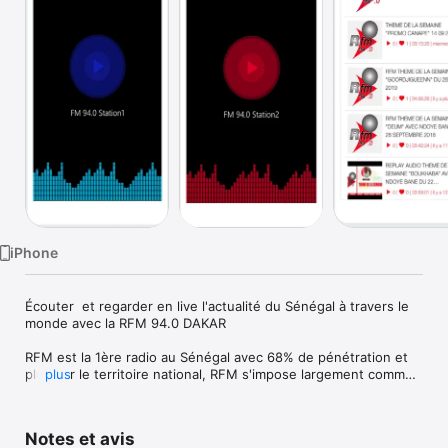
Watch
TV
iPhone
Écouter  et regarder en live l'actualité du Sénégal à travers le 
monde avec la RFM 94.0 DAKAR

RFM est la 1ère radio au Sénégal avec 68% de pénétration et 
plus sur le territoire national, RFM s'impose largement comme 
plus
chaîne de radio leader et préférée des Sénégalais 

1- Vous pouvez écouter en direct la station préférée des 
Sénégalais 

Notes et avis
2- Vous pouvez réécouter en podcast les émissions (Grand 