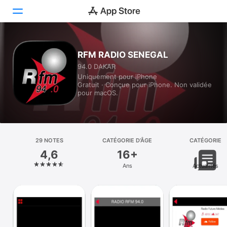
Aujourd’hui
RFM RADIO SENEGAL
94.0 DAKAR
Jeux
Uniquement pour iPhone
Gratuit · Conçue pour iPhone. Non validée
Apps
pour macOS.
Arcade
Recherche
29 NOTES
CATÉGORIE D’ÂGE
CATÉGORIE
4,6
16+
Plateforme
Ans
Actualités
iPhone
iPad
Mac
Vision