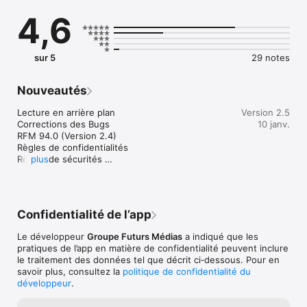
jury, Rémue Ménage, Yoon Wi, XALASS, ABA NO STRESS, 
4,6
ALLO PRESIDENT etc.)
sur 5
29 notes
Nouveautés
Lecture en arrière plan

Version 2.5
Corrections des Bugs

10 janv.
RFM 94.0 (Version 2.4)

Règles de confidentialités

Règles de sécurités 

plus
Écran de 6,7 pouces

Correction des arrêts répétitif de la radio

Ajout des nouvelles émissions
Confidentialité de l’app
Le développeur
Groupe Futurs Médias
a indiqué que les
pratiques de l’app en matière de confidentialité peuvent inclure
le traitement des données tel que décrit ci‑dessous. Pour en
savoir plus, consultez la
politique de confidentialité du
développeur
.