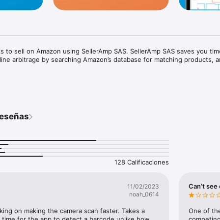
ts to sell on Amazon using SellerAmp SAS. SellerAmp SAS saves you tim
online arbitrage by searching Amazon’s database for matching products, a
 

l the product

reseñas
128 Calificaciones
BSR (Sales Rank) averages

es and stock levels

Can’t see
11/02/2023
BSR history charts driven from Keepa data

noah_0614
king on making the camera scan faster. Takes a 
One of the
oring all Amazon fees and your costs

 time for the app to detect a barcode unlike how 
competing 