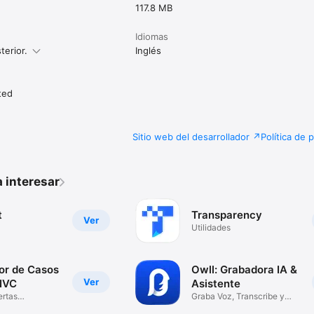
117.8 MB
Idiomas
terior.
Inglés
ted
Sitio web del desarrollador
Política de 
 interesar
t
Transparency
Ver
Utilidades
or de Casos
Owll: Grabadora IA &
Ver
NVC
Asistente
ertas
Graba Voz, Transcribe y
Resume