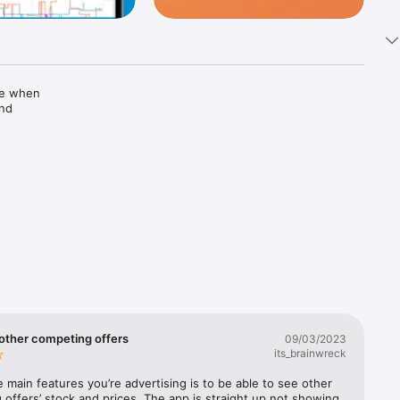
e when 
nd 
 other competing offers
09/03/2023
its_brainwreck
 main features you’re advertising is to be able to see other 
offers’ stock and prices. The app is straight up not showing 