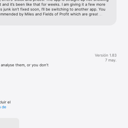
t and it’s been like that for weeks. I am giving it a few more 
is junk isn’t fixed soon, I’ll be switching to another app. You 
mmended by Miles and Fields of Profit which are great 
 I am not going to continue paying for software that’s literally 
 deliver promised features…
Versión 1.83
Italy 
7 may.
 analyse them, or you don't 
luir el
a de