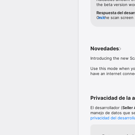
- Instantly calculate ROI
the beta version wo
- See the maximum cost 
Respuesta del desar
On the scan screen a
más
SAS also provides power
to cycle through the
- History of all product
best on your phone.
- Storefront Search: se
- Export data to Google
- Variations viewer

- Integrations with so
Novedades
- Notes and tags to org
Introducing the new Sca
SellerAmp SAS supports
and Spain. 

Use this mode when you 
have an internet conne
SellerAmp SAS subscrip
Privacidad de la 
El desarrollador (
Seller
manejo de datos que se
privacidad del desarroll