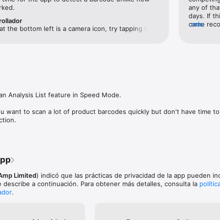
, profit, profit margin, break even sale price, etc.

rked.
any of tha
to meet your ROI and profit criteria

days. If th
rollador
came reco
más
t the bottom left is a camera icon, try tapping that 
ful tools to help you find and organize your analysis:

dudes, but
 different cameras and select the one that works 
s you analyze

failing to
e products of any Amazon storefront

 sheets

urcing and business management tools

anize your sourcing

n Analysis List feature in Speed Mode.

 the following Amazon marketplaces: US, UK, Canada, France, Germany, 
want to scan a lot of product barcodes quickly but don't have time to
ction.
tion required.
app
 Amp Limited
) indicó que las prácticas de privacidad de la app pueden inc
 describe a continuación. Para obtener más detalles, consulta la
polític
ador
.