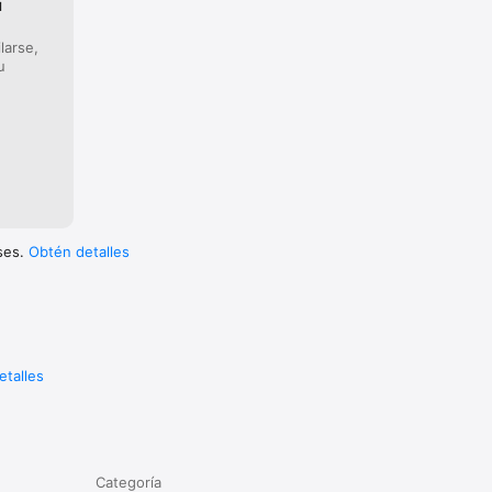
u
larse,
u
uses.
Obtén detalles
etalles
Categoría