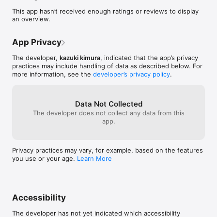
しをお待ちしております！

This app hasn’t received enough ratings or reviews to display
an overview.
【こんな事ができるアプリです】

●スタンプを集めて、商品やサービスなどに交換する事ができま
す。

App Privacy
●発行している、クーポンをアプリから利用する事ができます。

●お店のメニューを確認できます！

The developer,
kazuki kimura
, indicated that the app’s privacy
●お店の外観や内観の写真も閲覧できます。
practices may include handling of data as described below. For
more information, see the
developer’s privacy policy
.
Data Not Collected
The developer does not collect any data from this
app.
Privacy practices may vary, for example, based on the features
you use or your age.
Learn More
Accessibility
The developer has not yet indicated which accessibility