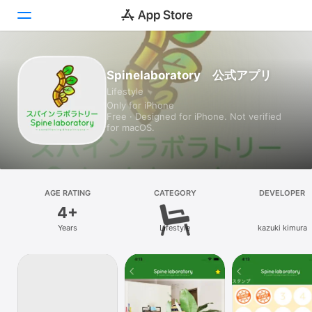
Today
Spinelaboratory 公式アプリ
Lifestyle
Games
Only for iPhone
Free · Designed for iPhone. Not verified
Apps
for macOS.
Arcade
Search
AGE RATING
CATEGORY
DEVELOPER
4+
Platform
Years
Lifestyle
kazuki kimura
iPhone
iPad
Mac
Vision