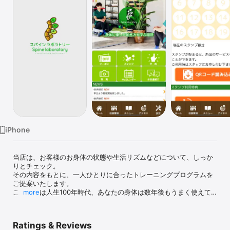
Watch
TV
iPhone
当店は、お客様のお身体の状態や生活リズムなどについて、しっか
りとチェック。

その内容をもとに、一人ひとりに合ったトレーニングプログラムを
ご提案いたします。

これからは人生100年時代、あなたの身体は数年後もうまく使えて
more
いるでしょうか？

身体の使い方を日常で癖づけることが一番大切ですが、これがなか
なかできない人が多いのも事実です。

Ratings & Reviews
一緒に自分の体を喜ばせる習慣を身に付けましょう。お客様のお越