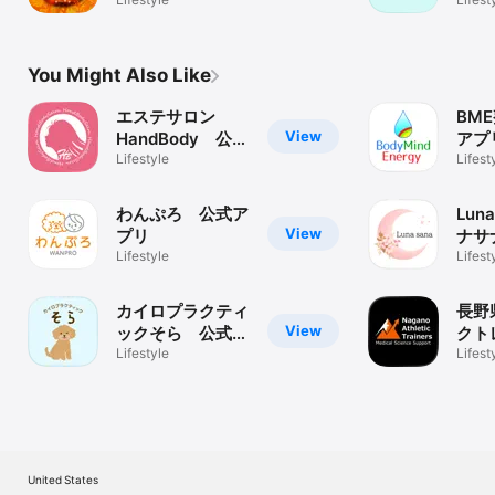
式ア
You Might Also Like
エステサロン
BM
View
HandBody 公式
アプ
アプリ
Lifestyle
Lifest
わんぷろ 公式ア
Lun
View
プリ
ナサ
Lifestyle
プリ
Lifest
カイロプラクティ
長野
View
ックそら 公式ア
クト
プリ
Lifestyle
会
Lifest
United States