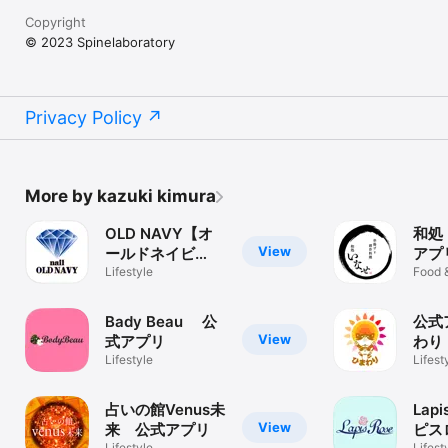
Copyright
© 2023 Spinelaboratory
Privacy Policy
More by kazuki kimura
OLD NAVY【オ
和処
View
ールドネイビ
アプ
ー】 公式アプリ
Lifestyle
Food 
Bady Beau 公
公式
View
式アプリ
わり
Lifestyle
Lifest
占いの館Venus未
Lap
View
来 公式アプリ
ピス
Lifestyle
Lifest