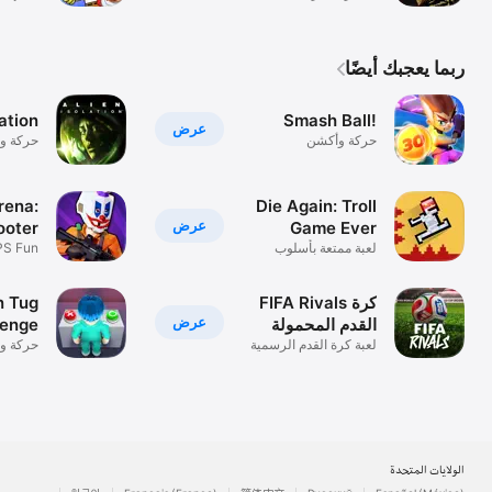
سريعة
ربما يعجبك أيضًا
lation
Smash Ball!
عرض
حركة وأكشن
حركة و
rena:
Die Again: Troll
عرض
ooter
Game Ever
لعبة ممتعة بأسلوب
FPS Fun
بيكسل
n Game
FIFA Rivals كرة
n Tug
عرض
القدم المحمولة
lenge
لعبة كرة القدم الرسمية
حركة و
FIFA
الولايات المتحدة