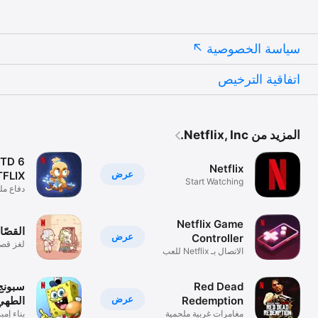
سياسة الخصوصية
اتفاقية الترخيص
المزيد من Netflix, Inc.
 TD 6
Netflix
عرض
TFLIX
Start Watching
دفاع مل
Netflix Game
القصّ
عرض
Controller
لغز قص
الاتصال بـ Netflix للعب
Red Dead
سبونج 
عرض
Redemption
الطهي
NETFLIX
مغامرات غربية ملحمية
بناء إمب