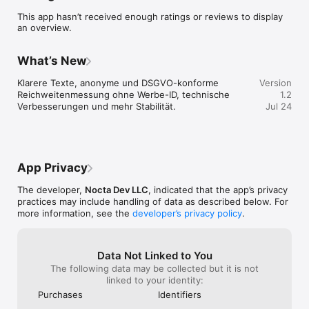
WAS DICH ERWARTET

This app hasn’t received enough ratings or reviews to display
an overview.
• Täglicher Bibelvers aus der Lutherbibel 1912

• Kurzimpuls: eine kurze, warme Auslegung in einfacher 
Sprache

What’s New
• Mittagsimpuls — ein zweiter Vers für die Tagesmitte

• Abendgebet — Frage, Gebet und Psalm zum Tagesschluss

Klarere Texte, anonyme und DSGVO-konforme 
Version
• Gebetstagebuch — halte fest, was dich bewegt

Reichweitenmessung ohne Werbe-ID, technische 
1.2
• Tippe auf den Vers → sieh ihn im Kontext der Bibelstelle

Verbesserungen und mehr Stabilität.
Jul 24
• Liturgischer Kalender mit allen Festtagen — erkenne sofort, 
wo du im Kirchenjahr stehst

• Saisonale Begleitung — Advent, Fastenzeit, Ostern, 
Pfingsten

• Bis zu drei sanfte Erinnerungen am Tag — morgens, mittags, 
App Privacy
abends

• Festliche Animation an Kirchenfeiertagen

The developer,
Nocta Dev LLC
, indicated that the app’s privacy
• Funktioniert offline — auch ohne Internet nutzbar

practices may include handling of data as described below. For
• Dunkles Design für die Abendstunden

more information, see the
developer’s privacy policy
.
DEIN ZUGANG

Stille Mitte schaltest du mit einem Kauf frei — du wählst, was 
Data Not Linked to You
zu dir passt:

The following data may be collected but it is not
linked to your identity:
• Wochenabo: 2,99 € pro Woche — jederzeit kündbar

Purchases
Identifiers
• Einmalkauf: 59,99 € — einmal zahlen, für immer deins, alle 