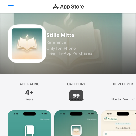
Today
Stille Mitte
Reference
Games
Only for iPhone
Free · In‑App Purchases
Apps
Arcade
Search
AGE RATING
CATEGORY
DEVELOPER
4+
Platform
Years
Reference
Nocta Dev LLC
iPhone
iPad
Mac
Vision