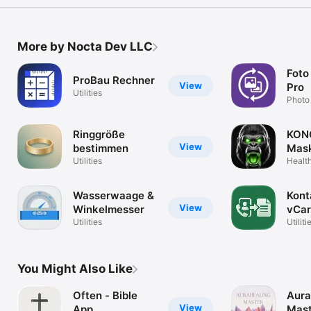
More by Nocta Dev LLC
Foto
ProBau Rechner
View
Pro
Utilities
Photo
Ringgröße
KON
View
bestimmen
Mask
Utilities
Zuck
Health
Wasserwaage &
Kont
View
Winkelmesser
vCar
Utilities
Utiliti
You Might Also Like
Often - Bible
Aura
View
App
Mast