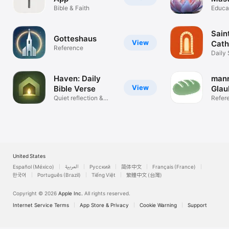
Bible & Faith
Educa
Sain
Gotteshaus
View
Cath
Reference
Daily 
Catec
Haven: Daily
mann
View
Bible Verse
Glau
Quiet reflection &
Refer
scripture
United States
Español (México)
العربية
Русский
简体中文
Français (France)
한국어
Português (Brazil)
Tiếng Việt
繁體中文 (台灣)
Copyright © 2026
Apple Inc.
All rights reserved.
Internet Service Terms
App Store & Privacy
Cookie Warning
Support