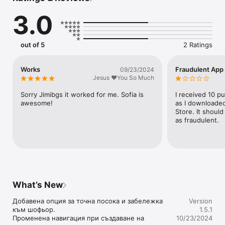
позволявайки Ви да гледате придвижването им към вашия 
3.0
адрес в реално време.

След приключване на заявка може да оцените качеството 
на услугата.

Пожелаваме Ви приятно ползване на услугите на Радио СВ 
out of 5
2 Ratings
такси 91263!
Works
Fraudulent App
09/23/2024
Jesus ❤️You So Much
Sorry Jimibgs it worked for me. Sofia is 
I received 10 p
awesome!
as I downloaded
Store. It shoul
as fraudulent.
What’s New
Добавена опция за точна посока и забележка 
Version
към шофьор.

1.5.1
Променена навигация при създаване на 
10/23/2024