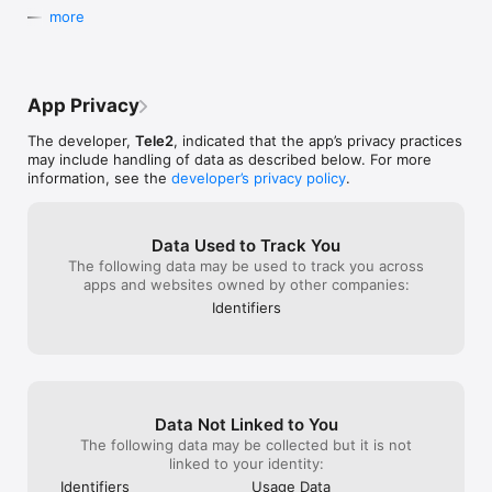
Tele2-ге шақырамыз

—

more
• Өз нөміріңізбен біздің желіге өтіңіз немесе жаңасын 
сатып алыңыз

Все старания наших разработчиков остались 
• Тарифі қосылған смартфонды бөліп төлеумен сатып ала 
под капотом: полечили ошибки, улучшили 
аласыз

стабильность.
• Еш қиыншылықсыз бірге eSIM орнатамыз

App Privacy
Егер қандай да бір ақау пайда болса  info@tele2.kz 
The developer,
Tele2
, indicated that the app’s privacy practices
поштасына хат жіберіңіз — көмектесу үшін барымызды 
may include handling of data as described below. For more
саламыз.

information, see the
developer’s privacy policy
.
—

Data Used to Track You
Приложение, которое выгодно отличается — от 
The following data may be used to track you across
управления связью до наслаждения жизнью. Только для 
apps and websites owned by other companies:
наших людей — бонусы, скидки, спецпредложения и акции.

Identifiers
Будьте на связи

• Следите за ресурсами и балансом

• Переподключайте тариф

• Меняйте ресурсы между собой и переводите другим 
клиентам Tele2

• Объединяйтесь с друзьями в группу и экономьте на связи

Data Not Linked to You
• Оплачивайте тариф вовремя и получайте бонусные 
The following data may be collected but it is not
гигабайты

linked to your identity:
• Подключайте разовые интернет-пакеты

Identifiers
Usage Data
• Смотрите детализацию
