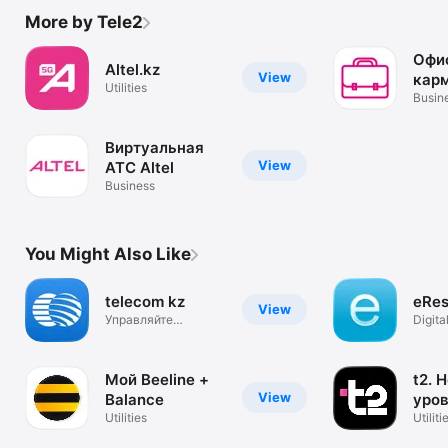
More by Tele2
Офи
Altel.kz
View
кар
Utilities
Busin
Виртуальная
View
АТС Altel
Business
You Might Also Like
telecom kz
eRes
View
Управляйте
Digita
услугами удаленно
Kazak
Мой Beeline +
t2. 
View
Balance
уро
Utilities
Utiliti