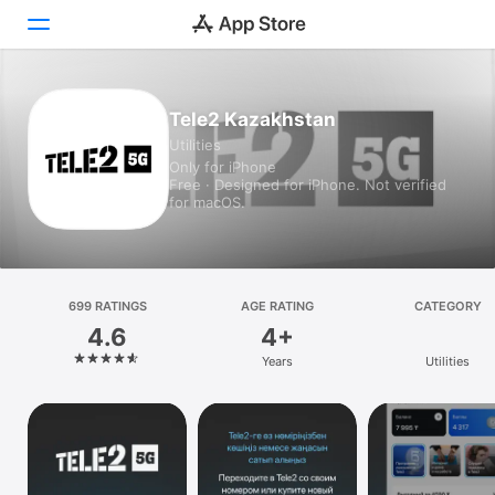
Today
Tele2 Kazakhstan
Utilities
Games
Only for iPhone
Free · Designed for iPhone. Not verified
Apps
for macOS.
Arcade
Search
699 RATINGS
AGE RATING
CATEGORY
4.6
4+
Platform
Years
Utilities
iPhone
iPad
Mac
Vision