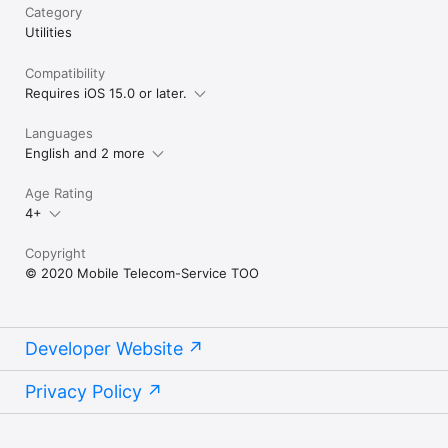
Если у вас что-то не работает, напишите на почту 
Category
info@tele2.kz — обязательно постараемся помочь.
Utilities
Compatibility
Requires iOS 15.0 or later.
Languages
English and 2 more
Age Rating
4+
Copyright
© 2020 Mobile Telecom-Service TOO
Developer Website
Privacy Policy