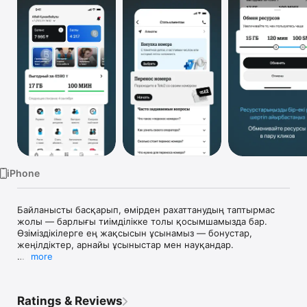
Watch
TV
iPhone
Байланысты басқарып, өмірден рахаттанудың таптырмас 
жолы — барлығы тиімділікке толы қосымшамызда бар. 
Өзіміздікілерге ең жақсысын ұсынамыз — бонустар, 
жеңілдіктер, арнайы ұсыныстар мен науқандар.

more
Бізбен бірге байланыста болу дегеніміз:

• Теңгерім мен ресурстарыңызды тексеру

• Лезде тарифті қайта қосып, өзгерту

Ratings & Reviews
• Ресурстарды өзара алмастырып, басқа Tele2 