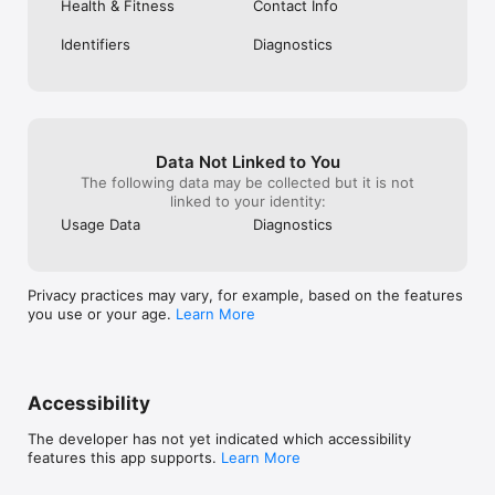
Health & Fitness
Contact Info
Retrouvez des dizaines de programmes et de séances 
personnalisés suivant votre sexe et vos objectifs. Par groupe 
musculaire : « quels exercices pour galber les fessiers ? pour 
Identifiers
Diagnostics
développer la masse des pectoraux ? » Accédez à une 
bibliothèque intuitive de + 250 exercices détaillés avec notre 
planche anatomique interactive.

Pour les novices.

« Comment me servir de cette machine ? A quoi sert-elle ? »  
Data Not Linked to You
Pour chaque machine, apprenez rapidement COMMENT et 
The following data may be collected but it is not
POURQUOI l’utiliser, avec des VIDÉOS de démonstration 
linked to your identity:
réalisées dans notre club ! 

Usage Data
Diagnostics
Mais pas que.

Aguerri(e), curieux(se) ou simplement envie de casser la 
routine ?

Privacy practices may vary, for example, based on the features
Choisissez parmi +250 exercices pour créer les séances qui 
you use or your age.
Learn More
vous correspondent. 

Simple et rapide.  

Accédez directement à chaque fiche d'information en flashant 
le QR Code apposé sur la machine. 

Accessibility
Historique.

The developer has not yet indicated which accessibility
Ajoutez toutes vos activités à votre historique : cours 
features this app supports.
Learn More
collectifs, programmes, séances d'entrainement.
