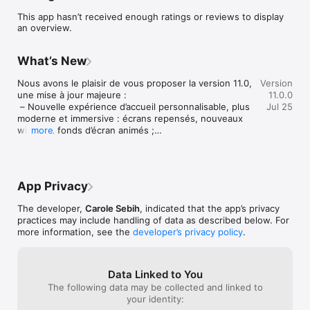
Incollable : pour chaque cours collectif, retrouvez une vidéo 
This app hasn’t received enough ratings or reviews to display
de démonstration ainsi que toutes les informations, la durée 
an overview.
et les calories brûlées.

What’s New
• • • •  Notifications  • • • •

Nous avons le plaisir de vous proposer la version 11.0, 
Version
Un cours déplacé ? Une fermeture exceptionnelle ? Un 
une mise à jour majeure :

11.0.0
évènement à ne pas manquer ? 

 – Nouvelle expérience d’accueil personnalisable, plus 
Jul 25
Pas d'inquiétude, nous vous tenons au courant 
moderne et immersive : écrans repensés, nouveaux 
instantanément, où que vous soyez.

widgets, fonds d’écran animés ;

more
 – Navigation enrichie avec de nouveaux raccourcis 
vers les fonctionnalités de votre club ;

• • • •  Bilan Forme  • • • •

 – Boutique améliorée : toutes les offres s’affichent 
correctement, sans page vide ;

Où en êtes-vous, question forme ?

App Privacy
 – Améliorations fonctionnelles et corrections de 
Quels que soient vos objectifs, seul(e) ou avec votre coach, 
bugs.
suivez vos progrès pour rester motivé(e). Suivez l'évolution 
The developer,
Carole Sebih
, indicated that the app’s privacy
de votre poids et de vos données biométriques au fil des 
practices may include handling of data as described below. For
semaines.

more information, see the
developer’s privacy policy
.
• • • •  Entrainement  • • • •

Data Linked to You
The following data may be collected and linked to
Vos objectifs. 

your identity:
« Que dois-je faire pour mincir ? pour prendre du muscle ? »  