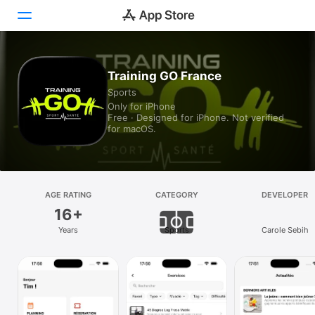
Today
Training GO France
Sports
Games
Only for iPhone
Free · Designed for iPhone. Not verified
Apps
for macOS.
Arcade
Search
AGE RATING
CATEGORY
DEVELOPER
16+
Platform
Years
Sports
Carole Sebih
iPhone
iPad
Mac
Vision