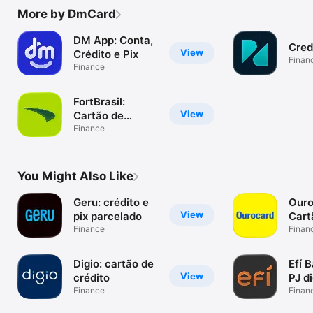
More by DmCard
DM App: Conta,
Cred
View
Crédito e Pix
Finan
Finance
FortBrasil:
View
Cartão de
crédito
Finance
You Might Also Like
Geru: crédito e
Ouro
View
pix parcelado
Cart
Finance
crédi
Finan
Digio: cartão de
Efí 
View
crédito
PJ di
Finance
Finan