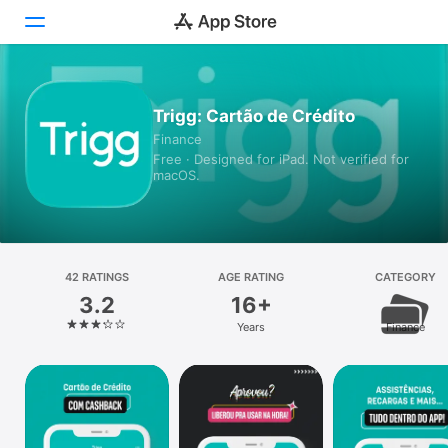
Today
Trigg: Cartão de Crédito
Finance
Games
Free · Designed for iPad. Not verified for
macOS.
Apps
Arcade
Search
42 RATINGS
AGE RATING
CATEGORY
3.2
16+
Platform
Years
Finance
iPhone
iPad
Mac
Vision