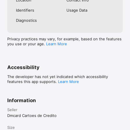
TikTok: @trigg_br

Identifiers
Usage Data
Youtube: Trigg Brasil

Diagnostics
#BeTrigg
Privacy practices may vary, for example, based on the features
you use or your age.
Learn More
Accessibility
The developer has not yet indicated which accessibility
features this app supports.
Learn More
Information
Seller
Dmcard Cartoes de Credito
Size