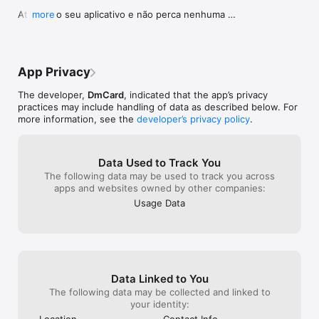
Atualize o seu aplicativo e não perca nenhuma 
more
Visa Gold Internacional: seu Trigg funciona no mundo todo! 
novidade! ;)
Curta os benefícios da bandeira Visa, descontões do programa 
Vai de Visa e muito mais.

Saques: faça saques em qualquer caixa do Banco24Horas.

App Privacy
Recargas: recarregue o seu celular direto no App.

The developer,
DmCard
, indicated that the app’s privacy
practices may include handling of data as described below. For
Seguros e assistências: mantenha o seu bolso, lar, automóvel 
more information, see the
developer’s privacy policy
.
ou pet sempre seguros.

Data Used to Track You
Baixe já o App e peça seu Trigg maneirão!

The following data may be used to track you across
apps and websites owned by other companies:
Usage Data
A Trigg nas redes sociais:

Instagram: @trigg_br

Twitter: @trigg_br

Facebook: Trigg Brasil

Data Linked to You
The following data may be collected and linked to
LinkedIn: Trigg Brasil

your identity:
Location
Contact Info