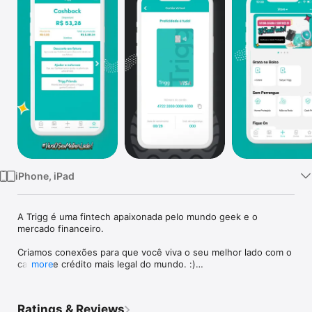
Watch
TV
iPhone, iPad
A Trigg é uma fintech apaixonada pelo mundo geek e o 
mercado financeiro.

Criamos conexões para que você viva o seu melhor lado com o 
cartão de crédito mais legal do mundo. :)

more
Se liga nos benefícios do cartão de crédito Trigg:

Ratings & Reviews
Cartões temáticos: apaixonados pelo mundo geek, nos 