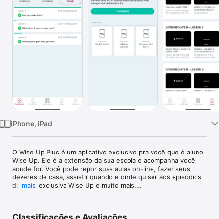
Watch
TV
iPhone, iPad
O Wise Up Plus é um aplicativo exclusivo pra você que é aluno 
Wise Up. Ele é a extensão da sua escola e acompanha você 
aonde for. Você pode repor suas aulas on-line, fazer seus 
deveres de casa, assistir quando e onde quiser aos episódios 
da série exclusiva Wise Up e muito mais.

mais
Sua escola de inglês 24 horas por dia, sete dias por semana.

Precisa viajar e a cidade não tem uma Wise Up? Ficou com 
Classificações e Avaliações
dúvidas em sua última aula ou deseja relembrar o que foi 