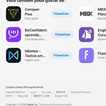
Você também pode gostar de
Conquer
MBX
Visualizar
Plus
Plat
Educação
de E
Educa
BeConfident:
Engl
Visualizar
aprenda
Curs
inglês
Converse pelo
ingl
Apren
WhatsApp com
na En
IA
Idiomus -
Flue
Visualizar
Textos em
Onde 
Inglês
Inglês com
ganha
Resumos de
Livros
Estados Unidos (Português Brasil)
Español (México)
العربية
Русский
简体中文
Français (France)
한국어
Tiếng Việt
繁體中文 (台灣)
English (US)
Copyright © 2026
Apple Inc.
Todos os direitos reservados.