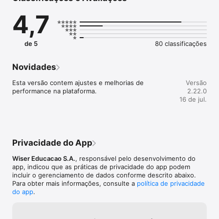
passado em sala? O Wise Up Plus foi feito pra você. Ele é a 
4,7
sua escola de inglês no computador de casa, do trabalho, em 
seu tablet, celular. Onde você estiver. 

Deu branco sobre a matéria ou está inseguro sobre algum 
de 5
80 classificações
tema? É só acessar. No Wise Up Plus você tem acesso a 
conteúdos e atividades complementares que vão acelerar o 
seu aprendizado.
Novidades
Esta versão contem ajustes e melhorias de 
Versão
performance na plataforma.
2.22.0
16 de jul.
Privacidade do App
Wiser Educacao S.A.
, responsável pelo desenvolvimento do
app, indicou que as práticas de privacidade do app podem
incluir o gerenciamento de dados conforme descrito abaixo.
Para obter mais informações, consulte a
política de privacidade
do app
.