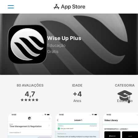
Hoje
Wise Up Plus
Jogos
Educação
Grátis
Apps
Arcade
Buscar
80 AVALIAÇÕES
IDADE
CATEGORIA
4,7
+4
Plataforma
Anos
Educação
iPhone
iPad
Mac
Vision