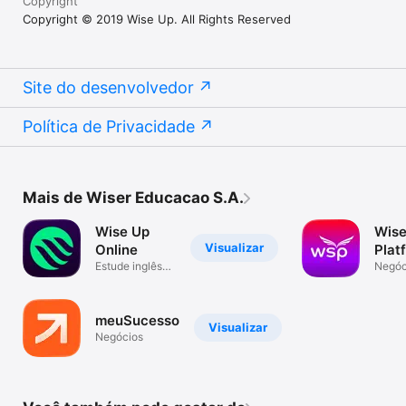
Copyright
Copyright © 2019 Wise Up. All Rights Reserved
Site do desenvolvedor
Política de Privacidade
Mais de Wiser Educacao S.A.
Wise Up
Wise
Visualizar
Online
Plat
Estude inglês
Negóc
de onde estiver.
meuSucesso
Visualizar
Negócios