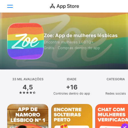
Hoje
Zoe: App de mulheres lésbicas
Jogos
Encontre mulheres LGBTQ+
Grátis · Compras dentro do app
Apps
Arcade
Buscar
33 MIL AVALIAÇÕES
IDADE
CATEGORIA
4,5
+16
Plataforma
Controles dentro do app
Redes sociais
iPhone
iPad
Mac
Vision