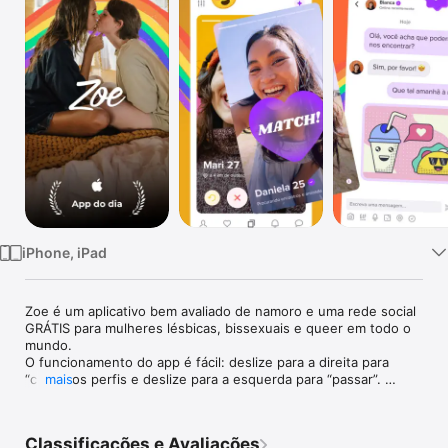
Watch
TV
iPhone, iPad
Zoe é um aplicativo bem avaliado de namoro e uma rede social 
GRÁTIS para mulheres lésbicas, bissexuais e queer em todo o 
mundo. 

O funcionamento do app é fácil: deslize para a direita para 
“curtir” os perfis e deslize para a esquerda para “passar”. 
mais
Quando a curtida é mútua, nossas usuárias podem começar a 
conversar no mesmo instante!

Esteja você procurando amigas ou o amor de sua vida: você 
Classificações e Avaliações
está no lugar certo! Encontre mulheres LGBTQ+ 