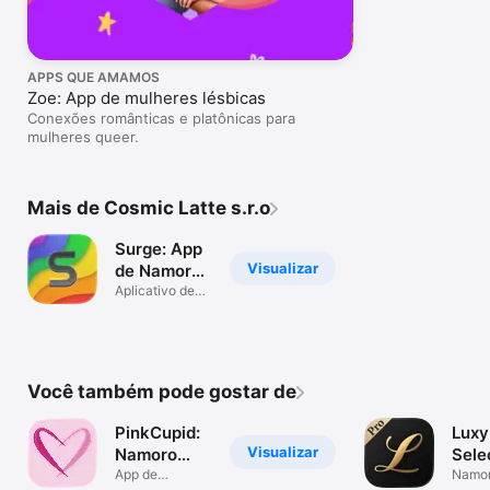
APPS QUE AMAMOS
Zoe: App de mulheres lésbicas
Conexões românticas e platônicas para
mulheres queer.
Mais de Cosmic Latte s.r.o
Surge: App
Visualizar
de Namoro
Gay
Aplicativo de
bate papo
LGBT
Você também pode gostar de
PinkCupid:
Luxy
Visualizar
Namoro
Sele
Lésbico
App de
Dati
Namor