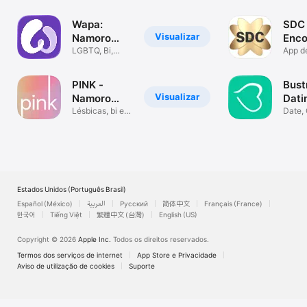
relacionamento
amigo
LGBTQ
encon
Wapa:
SDC
Visualizar
Namoro
Enco
Lésbico
LGBTQ, Bi,
para
App d
Trans e Queer
encont
Adul
todos
PINK -
Bust
Visualizar
Namoro
Dati
para elas
Lésbicas, bi e
Meet
Date,
hétero juntas
Matc
Singl
Estados Unidos (Português Brasil)
Español (México)
العربية
Русский
简体中文
Français (France)
한국어
Tiếng Việt
繁體中文 (台灣)
English (US)
Copyright © 2026
Apple Inc.
Todos os direitos reservados.
Termos dos serviços de internet
App Store e Privacidade
Aviso de utilização de cookies
Suporte