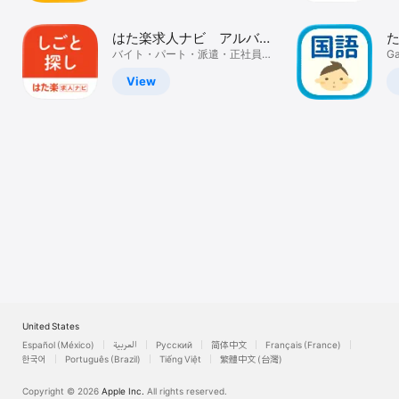
Watch
はた楽求人ナビ アルバイ
TV
ト・お仕事探し
バイト・パート・派遣・正社員の
G
仕事探し
View
United States
Español (México)
العربية
Русский
简体中文
Français (France)
한국어
Português (Brazil)
Tiếng Việt
繁體中文 (台灣)
Copyright © 2026
Apple Inc.
All rights reserved.