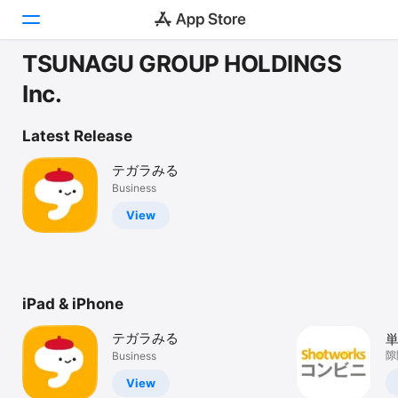
TSUNAGU GROUP HOLDINGS
Today
Inc.
Games
Latest Release
Apps
テガラみる
Business
Arcade
View
Search
Platform
iPhone
iPad & iPhone
iPad
テガラみる
Mac
隙
Business
ア
Vision
View