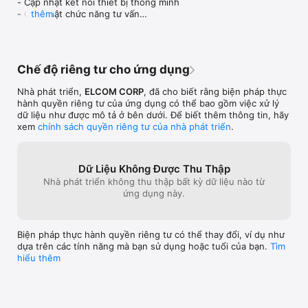
- Cập nhật kết nối thiết bị thông minh

sĩ và chuyên gia đầu ngành giúp mỗi cá nhân kết nối dễ dàng 
- Cập nhật chức năng tư vấn

thêm
và chủ động chăm sóc sức khỏe của mình và gia đình tại nhà. 

- Cập nhật giao diện người dùng

- Cải thiện hiệu năng ứng dụng

1SK – THIẾT BỊ THÔNG MINH | Kết nối thiết bị thông minh 1SK 
- Sửa lỗi & cập nhật các chức năng
và các thiết bị chăm sóc sức khoẻ khác 

- Kết nối Cân thông minh 1SK

Chế độ riêng tư cho ứng dụng
- Kết nối Dây nhảy thông minh 1SK

- Kết nối vòng đeo thông minh 1SK

Nhà phát triển,
ELCOM CORP
, đã cho biết rằng biện pháp thực
hành quyền riêng tư của ứng dụng có thể bao gồm việc xử lý
Chức năng Đồng bộ hóa dữ liệu với Apple Health – Ứng dụng 
dữ liệu như được mô tả ở bên dưới. Để biết thêm thông tin, hãy
có thể tích hợp vơi Apple Health để có thể đọc thông tin về dữ 
xem
chính sách quyền riêng tư của nhà phát triển
.
liệu vận động như: nhịp tim, đếm bước, leo tầng, quãng đường 
đi bộ + chạy của bạn. 

Dữ Liệu Không Được Thu Thập
Tuyên bố từ chối trách nhiệm: 1SK không chịu trách nhiệm khi 
Nhà phát triển không thu thập bất kỳ dữ liệu nào từ
người dùng sử dụng các dữ liệu trên 1SK để đưa ra bất kỳ 
ứng dụng này.
quyết định liên quan đến y tế nào. Chúng tôi chỉ cung cấp các 
nhắc nhở khi có chỉ số bất thường và khuyến khích người dùng 
liên hệ thới Bác sĩ hoặc cơ sở y tế để có phương án điều trị 
phù hợp nhất.

Biện pháp thực hành quyền riêng tư có thể thay đổi, ví dụ như
dựa trên các tính năng mà bạn sử dụng hoặc tuổi của bạn.
Tìm
Tải ứng dụng ngay và trải nghiệm nền tảng chăm sóc sức khỏe 
hiểu thêm
toàn diện! 

1SK - Nền tảng chăm sóc sức khỏe kỹ thuật số hàng đầu Việt 
Nam 
