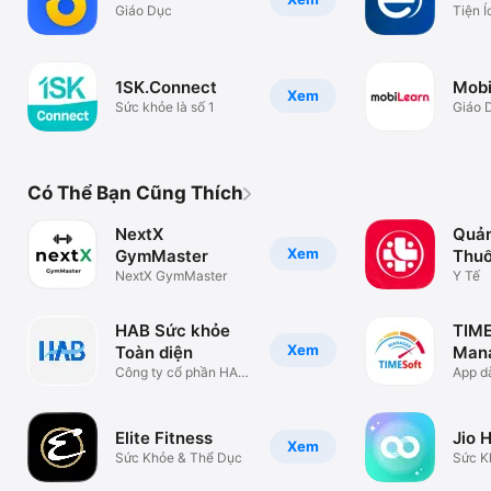
Giáo Dục
Tiện Í
1SK.Connect
Mobi
Xem
Sức khỏe là số 1
Giáo 
Có Thể Bạn Cũng Thích
NextX
Quản
Xem
GymMaster
Thu
NextX GymMaster
Y Tế
HAB Sức khỏe
TIME
Xem
Toàn diện
Man
Công ty cổ phần HAB
App d
Holistic
Elite Fitness
Jio 
Xem
Sức Khỏe & Thể Dục
Sức K