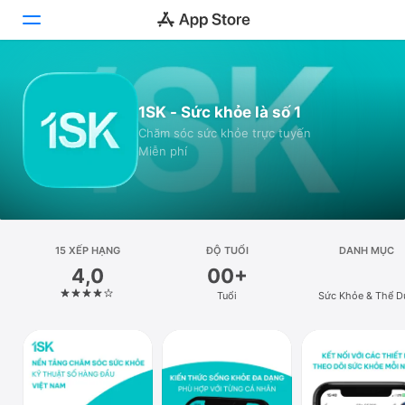
Hôm nay
1SK - Sức khỏe là số 1
Trò chơi
Chăm sóc sức khỏe trực tuyến
Miễn phí
Ứng dụng
Arcade
Tìm kiếm
15 XẾP HẠNG
ĐỘ TUỔI
DANH MỤC
4,0
00+
Nền tảng
Tuổi
Sức Khỏe & Thể D
iPhone
iPad
Máy Mac
Watch