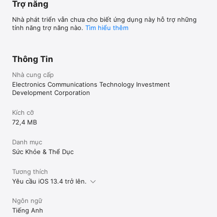
Hotline: 19900969615 

Trợ năng
Fanpage: https://www.facebook.com/1-SK-108222411865196

Website: https://1sk.vn/

Nhà phát triển vẫn chưa cho biết ứng dụng này hỗ trợ những
tính năng trợ năng nào.
Tìm hiểu thêm
Thông Tin
Nhà cung cấp
Electronics Communications Technology Investment
Development Corporation
Kích cỡ
72,4 MB
Danh mục
Sức Khỏe & Thể Dục
Tương thích
Yêu cầu iOS 13.4 trở lên.
Ngôn ngữ
Tiếng Anh