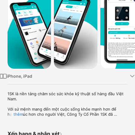
TV
iPhone, iPad
1SK là nền tảng chăm sóc sức khỏe kỹ thuật số hàng đầu Việt 
Nam. 

Với sứ mệnh mang đến một cuộc sống khỏe mạnh hơn để 
hạnh phúc hơn cho người Việt, Công Ty Cổ Phần 1SK đã 
thêm
nghiên cứu và phát triển hệ sinh thái chăm sóc sức khoẻ kỹ 
thuật số 1SK. Chúng tôi mong muốn phát triển 1SK trở thành 
nền tảng theo dõi sức khoẻ - tư vấn – tập luyện cùng các thiết 
Xếp hạng & nhận xét
bị thông minh 1SK, đội ngũ Chuyên gia, huấn luyện viên hàng 