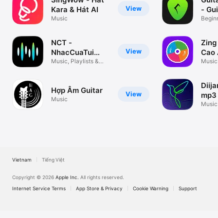
View
Kara & Hát AI
- Gu
Music
Beginn
Level
NCT -
Zing
View
NhacCuaTui
Cao
Nghe MP3
Music, Playlists &
Music
Videos
Diij
Hợp Âm Guitar
View
mp3
Music
Rem
Music
Vietnam
Tiếng Việt
Copyright © 2026
Apple Inc.
All rights reserved.
Internet Service Terms
App Store & Privacy
Cookie Warning
Support