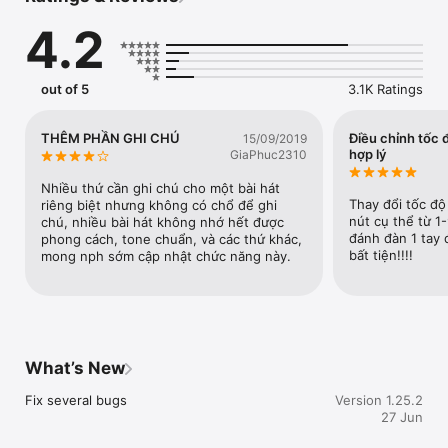
- Chạy offline không cần mạng internet, có thể update bài hát 
4.2
mới qua Wifi/3G.

- Hỗ trợ đổi tông hợp âm / tự động cuộn / tăng giảm cỡ chữ / 
nghe nhạc.

- Quản lý và đồng bộ playlist/favorite với tài khoản của bạn 
out of 5
3.1K Ratings
trên https://hopamchuan.com

- Hiển thị cách bấm hợp âm ở tất cả các thế tay, hiển thị hợp 
âm trên lời bài hát.

THÊM PHẦN GHI CHÚ
Điều chỉnh tốc
15/09/2019
- Chức năng tìm kiếm theo bài hát, ca sĩ, tác giả, tìm theo hợp 
hợp lý
GiaPhuc2310
âm.

- Hiển thị tốt trên điện thoại / tablet để bạn có thể vừa nhìn 
Nhiều thứ cần ghi chú cho một bài hát 
hợp âm vừa chơi guitar.

Thay đổi tốc độ
riêng biệt nhưng không có chổ để ghi 
- Điệu bài hát hiển thị ở trang chi tiết bài hát. (cần internet để 
nút cụ thể từ 1-9
chú, nhiều bài hát không nhớ hết được 
sử dụng)

đánh đàn 1 tay đ
phong cách, tone chuẩn, và các thứ khác, 
- Cho phép xem các phiên bản hợp âm đóng góp từ người 
bất tiện!!!!
mong nph sớm cập nhật chức năng này.
dùng khác (cần internet để sử dụng)

- Hỗ trợ hợp âm cho Guitar, Ukulele và cả Piano.

Mọi góp ý - thắc mắc - báo lỗi xin comment ở bên dưới hoặc 
liên hệ qua:

- Email: hopamchuan.com@gmail.com

What’s New
- Facebook: https://facebook.com/HopAmChuan

- Gửi tin nhắn trên website: 
Fix several bugs
Version 1.25.2
https://hopamchuan.com/user/info/hopamchuan

27 Jun
Cảm ơn các bạn đã ủng hộ.