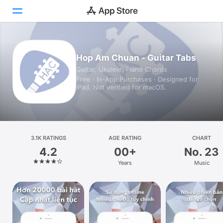
Today
Hop Am Chuan - Guitar Tabs
Guitar, Ukulele, Piano Chords
Games
Free · In-App Purchases · Designed for
iPad. Not verified for macOS.
Apps
Arcade
Search
3.1K RATINGS
AGE RATING
CHART
4.2
00+
No. 23
Platform
Years
Music
iPhone
iPad
Mac
Watch