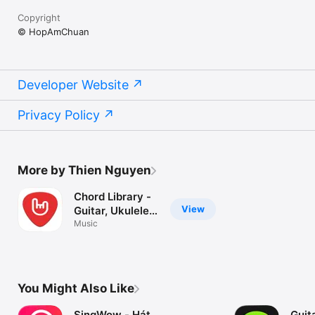
Copyright
© HopAmChuan
Developer Website
Privacy Policy
More by Thien Nguyen
Chord Library -
View
Guitar, Ukulele
And Piano
Music
Chord
You Might Also Like
SingWow - Hát
Guit