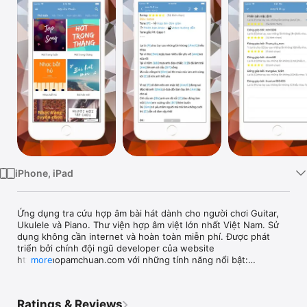
TV
iPhone, iPad
Ứng dụng tra cứu hợp âm bài hát dành cho người chơi Guitar, 
Ukulele và Piano. Thư viện hợp âm việt lớn nhất Việt Nam. Sử 
dụng không cần internet và hoàn toàn miễn phí. Được phát 
triển bởi chính đội ngũ developer của website 
https://hopamchuan.com với những tính năng nổi bật:

more
- Dữ liệu hợp âm bài hát lớn nhất Việt Nam, cập nhật mỗi ngày 
Ratings & Reviews
trung bình 5 - 10 bài hát mới.
