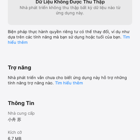
Dữ Liệu Không Được Thu Thập
policy/

Nhà phát triển không thu thập bất kỳ dữ liệu nào từ
* Terms of Use: https://soulreload.com/app/kana-quiz/terms-
ứng dụng này.
of-use/
Biện pháp thực hành quyền riêng tư có thể thay đổi, ví dụ như
dựa trên các tính năng mà bạn sử dụng hoặc tuổi của bạn.
Tìm
hiểu thêm
Trợ năng
Nhà phát triển vẫn chưa cho biết ứng dụng này hỗ trợ những
tính năng trợ năng nào.
Tìm hiểu thêm
Thông Tin
Nhà cung cấp
小舟 苏
Kích cỡ
6,7 MB