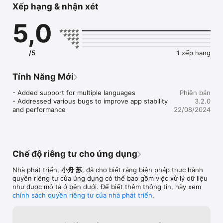
Xếp hạng & nhận xét
right pronunciation.

5,0
Key Features:

◆ Organized Learning: Master the "50 Sounds" by breaking 
them down into 20 manageable groups.

/5
1 xếp hạng
◆ Flashcard Game: Reinforce your memory with our 
interactive flashcard game. Match the pronunciation (romaji) 
to the correct characters or vice versa.

Tính Năng Mới
◆ Basic Word Groups: Learn basic words associated with each 
character to help you memorize and apply them.

- Added support for multiple languages

Phiên bản
- Addressed various bugs to improve app stability 
3.2.0
Why Choose Kana Quiz Flashcard?

and performance
22/08/2024
◆ Structured Learning: Our curated groupings of characters 
enable focused learning and steady progress.

◆ Audio Pronunciation: Clear audio pronunciations improve 
listening and speaking skills.

Chế độ riêng tư cho ứng dụng
◆ Flexible Learning: Study anytime, anywhere, even without 
an internet connection.

Nhà phát triển,
小舟 苏
, đã cho biết rằng biện pháp thực hành
◆ Perfect for Beginners: Suitable for learners of all levels, 
quyền riêng tư của ứng dụng có thể bao gồm việc xử lý dữ liệu
especially those new to Japanese.

như được mô tả ở bên dưới. Để biết thêm thông tin, hãy xem
chính sách quyền riêng tư của nhà phát triển
.
Privacy & Terms

* Privacy policy: https://soulreload.com/app/kana-quiz/privacy-