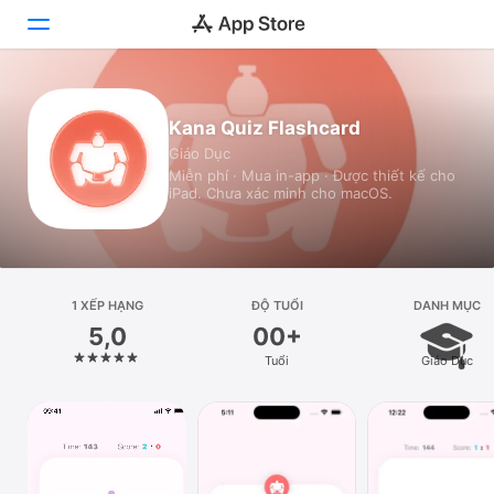
Hôm nay
Kana Quiz Flashcard
Giáo Dục
Trò chơi
Miễn phí · Mua in-app · Được thiết kế cho
iPad. Chưa xác minh cho macOS.
Ứng dụng
Arcade
Tìm kiếm
1 XẾP HẠNG
ĐỘ TUỔI
DANH MỤC
5,0
00+
Nền tảng
Tuổi
Giáo Dục
iPhone
iPad
Máy Mac
Watch