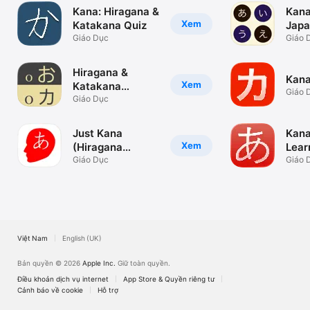
Kana: Hiragana &
Kana
Xem
Katakana Quiz
Japa
Giáo Dục
Lett
Giáo 
Hiragana &
Kana
Xem
Katakana
Giáo 
Flashcards
Giáo Dục
Just Kana
Kana
Xem
(Hiragana
Lear
Katakana)
Giáo Dục
Giáo 
Việt Nam
English (UK)
Bản quyền © 2026
Apple Inc.
Giữ toàn quyền.
Điều khoản dịch vụ internet
App Store & Quyền riêng tư
Cảnh báo về cookie
Hỗ trợ