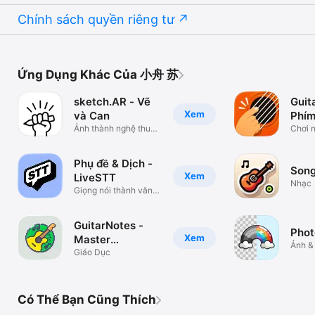
Chính sách quyền riêng tư
Ứng Dụng Khác Của 小舟 苏
sketch.AR - Vẽ
Guita
Xem
và Can
Phím
Ảnh thành nghệ thuật
Chơi n
giấy
guitar
Phụ đề & Dịch -
Son
Xem
LiveSTT
Nhạc
Giọng nói thành văn &
Dịch
GuitarNotes -
Phot
Xem
Master
Ảnh &
Fretboard
Giáo Dục
Có Thể Bạn Cũng Thích