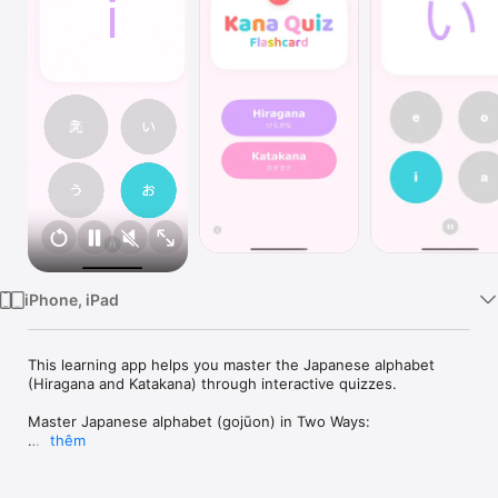
TV
iPhone, iPad
This learning app helps you master the Japanese alphabet 
(Hiragana and Katakana) through interactive quizzes.

Master Japanese alphabet (gojūon) in Two Ways:

thêm
◆ Sound-to-Text: Listen and choose the correct Hiragana or 
Katakana.

◆ Text-to-Sound: See the Hiragana or Katakana and select its 