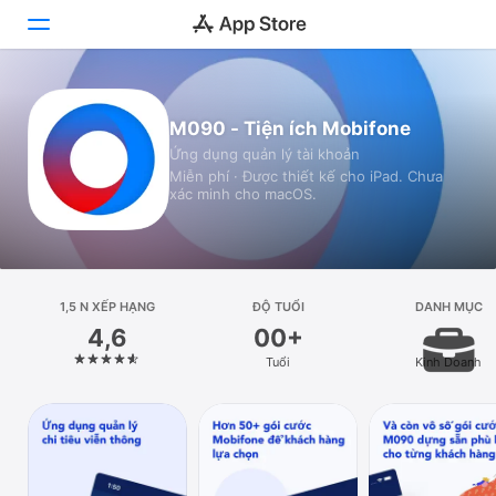
Hôm nay
M090 - Tiện ích Mobifone
Ứng dụng quản lý tài khoản
Trò chơi
Miễn phí · Được thiết kế cho iPad. Chưa
xác minh cho macOS.
Ứng dụng
Arcade
Tìm kiếm
1,5 N XẾP HẠNG
ĐỘ TUỔI
DANH MỤC
4,6
00+
Nền tảng
Tuổi
Kinh Doanh
iPhone
iPad
Máy Mac
Watch