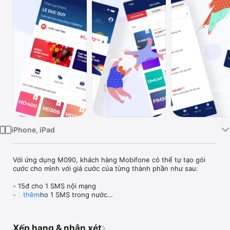
TV
iPhone, iPad
Với ứng dụng M090, khách hàng Mobifone có thể tự tạo gói 
cước cho mình với giá cước của từng thành phần như sau:

- 15đ cho 1 SMS nội mạng

- 250đ cho 1 SMS trong nước

thêm
- 120đ cho 1 phút gọi nội mạng

- 560đ cho 1 phút gọi trong nước

- 2000đ cho 200MB dữ liệu di động

Xếp hạng & nhận xét