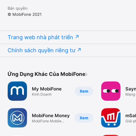
Bản quyền
© MobiFone 2021
Trang web nhà phát triển
Chính sách quyền riêng tư
Ứng Dụng Khác Của MobiFone
My MobiFone
Say
Xem
Kinh Doanh
Mạng 
trẻ
MobiFone Money
mSa
Xem
MobiFone Mobile
Giải p
Money
doanh