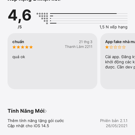
Ngoài ra khách hàng có thể mua các gói cước ưu đãi khác của 
4,6
Mobifone như M50, M70, FUNRING, 6M70,12M70, C90N

Ứng dụng M090 còn cung cấp 1 widget giúp khách hàng kiểm 
tra tài khoản Mobifone mà không cần mở ứng dụng M090
/5
1,5 N xếp hạng
chuẩn
App fake nhà m
21 thg 3
Thanh Lâm 2211
quá ok
Cài app. Đăng ký
khởi động các k
được. Cần dev 
Tính Năng Mới
Thêm tính năng tặng gói cước

Phiên bản 2.1.1
Cập nhật cho iOS 14.5
26/05/2021