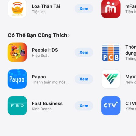
Loa Thần Tài
mFam
Xem
Tiện Ích
Tiện Í
Có Thể Bạn Cũng Thích
Thôn
People HDS
Xem
dụn
Hiệu Suất
Thông 
PCB
Payoo
MyV
Xem
Thanh toán mọi hóa
New c
đơn
from 
Fast Business
CTV
Xem
Kinh Doanh
Kiếm t
không