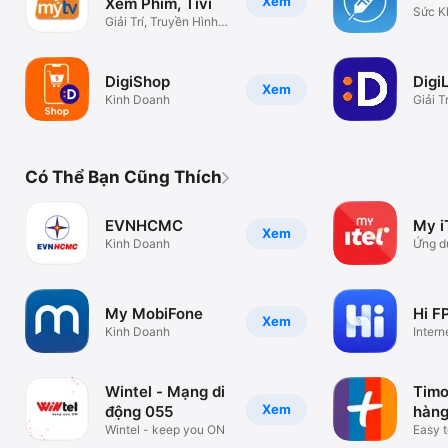
Xem
Xem Phim, Tivi
Sức K
Giải Trí, Truyền Hình,
TV
DigiShop
DigiL
Xem
Kinh Doanh
Giải Tr
Có Thể Bạn Cũng Thích
EVNHCMC
My i
Xem
Kinh Doanh
Ứng d
di độn
My MobiFone
Hi F
Xem
Kinh Doanh
Intern
24/7
Wintel - Mạng di
Timo
Xem
động 055
hàng
Wintel - keep you ON
BVB
Easy t