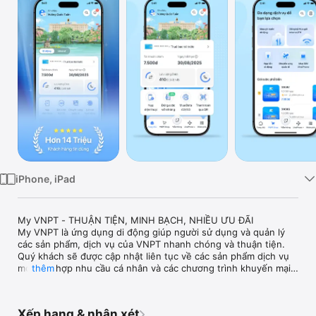
TV
iPhone, iPad
My VNPT - THUẬN TIỆN, MINH BẠCH, NHIỀU ƯU ĐÃI

My VNPT là ứng dụng di động giúp người sử dụng và quản lý 
các sản phẩm, dịch vụ của VNPT nhanh chóng và thuận tiện. 
Quý khách sẽ được cập nhật liên tục về các sản phẩm dịch vụ 
mới phù hợp nhu cầu cá nhân và các chương trình khuyến mại 
thêm
thiết thực, trong đó có nhiều khuyến mại dành riêng cho 
khách hàng sử dụng My VNPT.

Với My VNPT, khách hàng có thể quản lý dịch vụ, tra cứu 
Xếp hạng & nhận xét