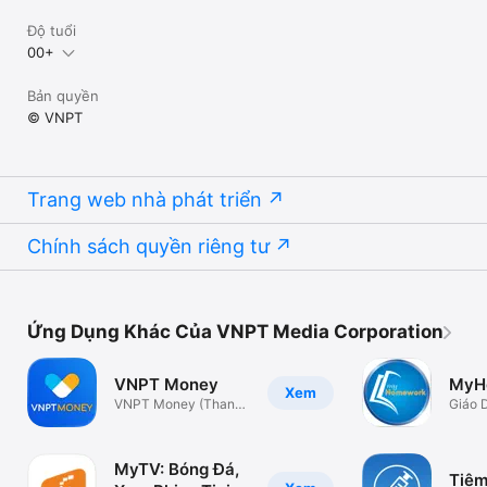
Độ tuổi
00+
Bản quyền
© VNPT
Trang web nhà phát triển
Chính sách quyền riêng tư
Ứng Dụng Khác Của VNPT Media Corporation
VNPT Money
MyH
Xem
VNPT Money (Thanh
Giáo 
toán online)
MyTV: Bóng Đá,
Tiêm