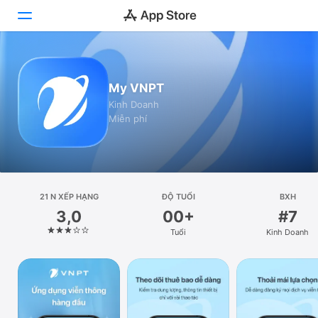
Hôm nay
My VNPT
Trò chơi
Kinh Doanh
Miễn phí
Ứng dụng
Arcade
Tìm kiếm
21 N XẾP HẠNG
ĐỘ TUỔI
BXH
3,0
00+
#7
Nền tảng
Tuổi
Kinh Doanh
iPhone
iPad
Máy Mac
Watch