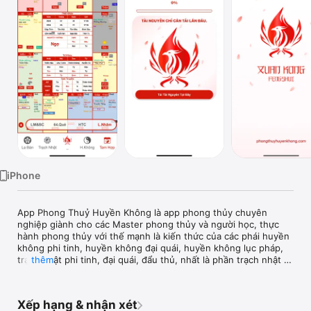
TV
iPhone
App Phong Thuỷ Huyền Không là app phong thủy chuyên 
nghiệp giành cho các Master phong thủy và người học, thực 
hành phong thủy với thế mạnh là kiến thức của các phái huyền 
không phi tinh, huyền không đại quái, huyền không lục pháp, 
trạch nhật phi tinh, đại quái, đẩu thủ, nhất là phần trạch nhật 
thêm
cao cấp có nhiều kiến thức chỉ được nêu ra theo công thức 
chưa hiện thực hóa thành lịch rất khó nhớ và sử dụng như bát 
tiết tam kỳ, đẩu thủ, đại quái, hà lạc phi tinh, phi cung lộc mã 
Xếp hạng & nhận xét
quý nhân, nhóm phát triển đã kết hợp cùng nhiều đại sư 