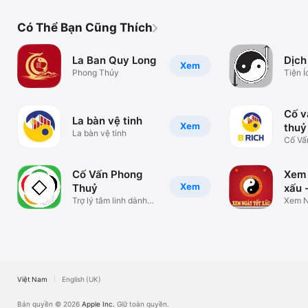
Có Thể Bạn Cũng Thích
La Ban Quy Long
Dịch
Xem
Phong Thủy
Tiện Í
Cố v
La bàn vệ tinh
Xem
thuỷ
La bàn vệ tinh
Cố Vấ
Cố Vấn Phong
Xem 
Xem
Thuỷ
xấu 
Trợ lý tâm linh dành
Xem N
cho bạn.
Xấu
Việt Nam
English (UK)
Bản quyền © 2026
Apple Inc.
Giữ toàn quyền.