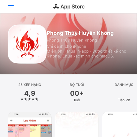
Hôm nay
Phong Thủy Huyền Không
Phong Thủy Huyền Không
Trò chơi
Chỉ dành cho iPhone
Miễn phí · Mua in-app · Được thiết kế cho
Ứng dụng
iPhone. Chưa xác minh cho macOS.
Arcade
Tìm kiếm
25 XẾP HẠNG
ĐỘ TUỔI
DANH MỤC
4,9
00+
Nền tảng
Tuổi
Tiện Ích
iPhone
iPad
Máy Mac
Watch