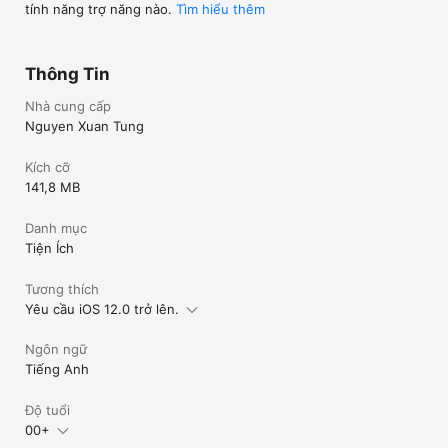
tính năng trợ năng nào.
Tìm hiểu thêm
thủy trong dài hạn

Việc phát triển phần mềm trong thời gian ngắn cũng có những 
hạn chế, mong được quý thầy, quý bạn đóng góp để phần 
mềm được hoàn thiện hơn

Thông Tin
Trân trọng.
Nhà cung cấp
Nguyen Xuan Tung
Kích cỡ
141,8 MB
Danh mục
Tiện Ích
Tương thích
Yêu cầu iOS 12.0 trở lên.
Ngôn ngữ
Tiếng Anh
Độ tuổi
00+