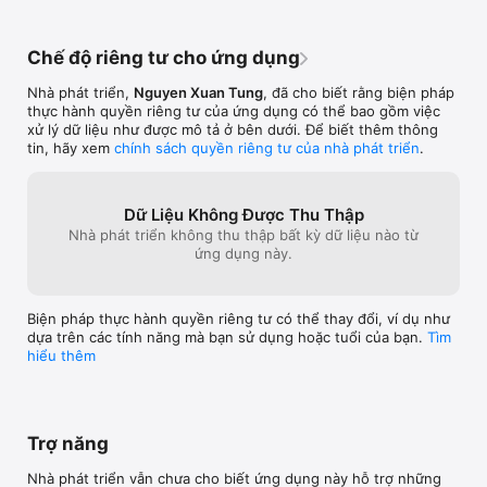
	•	Thủy pháp phù tinh huyền không phi tinh

	•	Bảng thần sát lưu niên 24 sơn hướng hàng năm

	•	Phi cung thần sát theo năm, tháng

Chế độ riêng tư cho ứng dụng
	•	Tử bạch quyết

	•	Tính tọa:

Nhà phát triển,
Nguyen Xuan Tung
, đã cho biết rằng biện pháp
	•	Ngũ quỷ vận tài

thực hành quyền riêng tư của ứng dụng có thể bao gồm việc
	•	Long môn bát cục

xử lý dữ liệu như được mô tả ở bên dưới. Để biết thêm thông
	•	Thuỷ pháp tiên hậu thiên (đang phát triển)

tin, hãy xem
chính sách quyền riêng tư của nhà phát triển
.
	•	Bát trạch nạp giáp (đang phát triển)

	•	Đại quái kết hợp phi tinh

	•	Sa pháp

	•	La bàn:

Dữ Liệu Không Được Thu Thập
	•	La bàn đo

Nhà phát triển không thu thập bất kỳ dữ liệu nào từ
	•	La bàn tam nguyên

ứng dụng này.
	•	La bàn tam hợp

	•	La bàn huyền không phi tinh

	•	La bàn huyền không phi tinh kết hợp đại quái

Biện pháp thực hành quyền riêng tư có thể thay đổi, ví dụ như
	•	Lập cực la bàn:

dựa trên các tính năng mà bạn sử dụng hoặc tuổi của bạn.
Tìm
	•	Lập cực ảnh

hiểu thêm
	•	Lập cực vệ tinh (đang phát triển)

Ngoài ra các tính năng khác của phong thủy chính thống sẽ 
được nghiên cứu phát triển và tạo ra giá trị thêm cho người sử 
dụng

Phần mềm sẽ được update ít nhất 2 lần 1 năm để đảm bảo nhu 
Trợ năng
cầu của người dùng, chúng tôi luôn muốn hướng đến là phần 
mềm phong thủy toàn diện nhất và không thể thiếu nhất để 
Nhà phát triển vẫn chưa cho biết ứng dụng này hỗ trợ những
phục vụ các Master và người học cũng như thực hành phong 