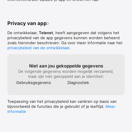
feite alle info die ook via mijn telenet te 
Nooit meer zoeken én altijd mee? Download dan nu de gratis 
raadplegen is zou nuttig zijn in de app. 
MyTelenet-app! 

Ook info over de dekking van 3G/4G/5G 
zou nuttig zijn! En ook push meldingen als 
Heb je tips? Al je feedback maakt de app beter. Vertel ons 
er een storing is in de buurt of een 
Privacy van app
onderbreking kan plaatsvinden door 
werken zoals de Netwerf zou nuttig zijn. 
De ontwikkelaar,
Telenet
, heeft aangegeven dat volgens het
Een sectie met “vaakst gestelde vragen 
privacybeleid van de app gegevens kunnen worden beheerd
oftewel FAQ” zou ook nuttig zijn.
zoals hieronder beschreven. Ga voor meer informatie naar het
privacybeleid van de ontwikkelaar
.
Niet aan jou gekoppelde gegevens
De volgende gegevens worden mogelijk verzameld,
maar zijn niet gekoppeld aan je identiteit:
Gebruiks­gegevens
Diagnostiek
Toepassing van het privacybeleid kan variëren op basis van
bijvoorbeeld de functies die je gebruikt of je leeftijd.
Meer
informatie