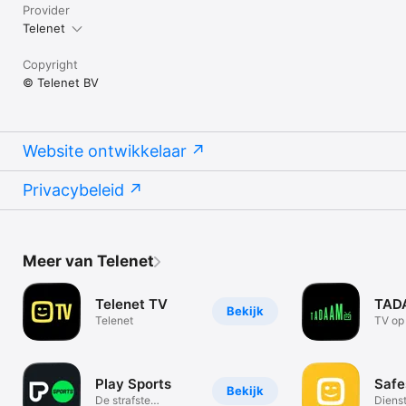
Provider
Telenet
Copyright
© Telenet BV
Website ontwikkelaar
Privacybeleid
Meer van Telenet
Telenet TV
TAD
Bekijk
Telenet
TV op 
scher
Play Sports
Safe
Bekijk
De strafste
Diens