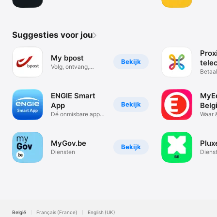
competities
Suggesties voor jou
Prox
My bpost
Bekijk
tele
Volg, ontvang,
mee
Betaal
verzend.
& extr
ENGIE Smart
MyE
Bekijk
App
Belg
Dé onmisbare app
Waar 
voor iedereen
gebru
MyGov.be
Plux
Bekijk
Diensten
Diens
België
Français (France)
English (UK)