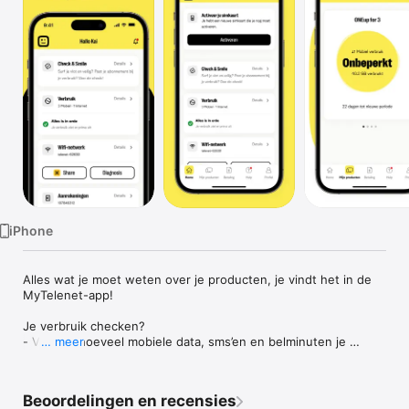
TV
iPhone
Alles wat je moet weten over je producten, je vindt het in de 
MyTelenet-app!

Je verbruik checken? 

- Volg op hoeveel mobiele data, sms’en en belminuten je 
… meer
verbruikt. 

- Zie hoe het met je internetverbruik thuis is gesteld. 

- Stel verbruiksmeldingen en -limieten in voor je gezin. 

Beoordelingen en recensies