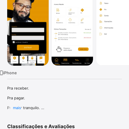
TV
iPhone
Pra receber. 

Pra pagar. 

Pra ficar tranquilo. 

mais
Pra ficar segura.

Classificações e Avaliações