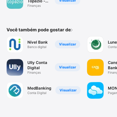
Visualizar
Topázio -
Novo App
Finanças
Você também pode gostar de
Nível Bank
Lune
Visualizar
Banco digital
Conta 
Ully Conta
Cans
Visualizar
Digital
Ban
Finanças
Finan
MedBanking
MON
Visualizar
Conta Digital
Pagam
Inteli