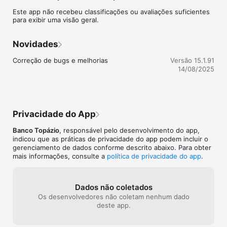
Este app não recebeu classificações ou avaliações suficientes
SOLUÇÕES FUTURAS PARA O VAREJO DO PRESENTE.
para exibir uma visão geral.
Novidades
Correção de bugs e melhorias
Versão 15.1.91
14/08/2025
Privacidade do App
Banco Topázio
, responsável pelo desenvolvimento do app,
indicou que as práticas de privacidade do app podem incluir o
gerenciamento de dados conforme descrito abaixo. Para obter
mais informações, consulte a
política de privacidade do app
.
Dados não coletados
Os desenvolvedores não coletam nenhum dado
deste app.