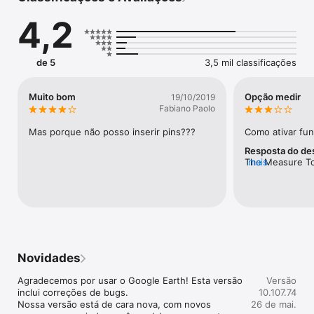
4,2
de 5
3,5 mil classificações
Muito bom
Opção medir
19/10/2019
Fabiano Paolo
Mas porque não posso inserir pins???
Como ativar fu
Resposta do de
The Measure Too
mais
your iOS device
(three dots) at 
the map to reve
you have tried i
come back and u
us know how you
happy measurin
Novidades
Agradecemos por usar o Google Earth! Esta versão 
Versão
inclui correções de bugs.

10.107.74
Nossa versão está de cara nova, com novos 
26 de mai.