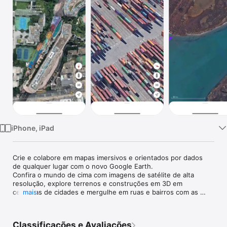
TV
iPhone, iPad
Crie e colabore em mapas imersivos e orientados por dados 
de qualquer lugar com o novo Google Earth.

Confira o mundo de cima com imagens de satélite de alta 
resolução, explore terrenos e construções em 3D em 
centenas de cidades e mergulhe em ruas e bairros com as 
mais
perspectivas de 360° do Street View.
Classificações e Avaliações