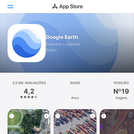
Hoje
Google Earth
Jogos
Examine o planeta
Grátis
Apps
Arcade
Buscar
3,5 MIL AVALIAÇÕES
IDADE
POSIÇÃO
4,2
Nº19
Plataforma
Anos
Viagens
iPhone
iPad
Mac
Watch