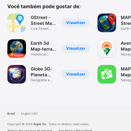
Você também pode gostar de
GStreet -
MAP
Visualizar
Street Map
Stre
Viewer
Live Street
ao V
Earth
Viewer + GPS
Maps, 
GPS
Maps
Earth 3d
Ave
Visualizar
Map-terra
Map
mapa
Historical
Nave
Imagery&Street
View
Globo 3D:
MAP
Visualizar
Planeta
Map
Terra
Geografia e
offli
Naveg
mapa do mundo
infos 
GPS
Brasil
English (UK)
Copyright © 2026
Apple Inc.
Todos os direitos reservados.
Termos dos serviços de internet
App Store e Privacidade