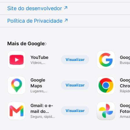
Site do desenvolvedor
Política de Privacidade
Mais de Google
YouTube
Goog
Visualizar
Vídeos,
Busqu
músicas e
image
transmissões
Google
Goog
Visualizar
Maps
Chr
Lugares,
Rápid
navegação e
segur
trânsito
Googl
Gmail: o e-
Goog
Visualizar
mail do
Foto
Google
Seguro, rápido
Arma
e organizado
de fot