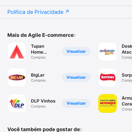
Política de Privacidade
Mais de Agile E-commerce
Tupan
Des
Visualizar
Home
Atac
Center
Compras
Comp
BigLar
Sorp
Visualizar
Compras
Comp
Arm
DLP Vinhos
Visualizar
Cora
Compras
Comp
Você também pode gostar de