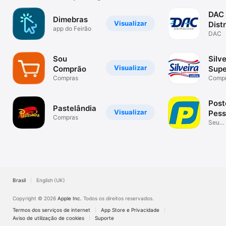
DAC
Dimebras
Visualizar
Dist
app do Feirão
DAC
Sou
Silve
Visualizar
Comprão
Sup
Compras
Comp
Post
Pastelândia
Visualizar
Pes
Compras
Club
Seu
combu
vanta
Brasil
English (UK)
Copyright © 2026
Apple Inc.
Todos os direitos reservados.
Termos dos serviços de internet
App Store e Privacidade
Aviso de utilização de cookies
Suporte