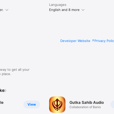
Languages
er.
English and 8 more
Developer Website
Privacy Poli
way to get all your
 place.
ike
le
Gutka Sahib Audio
View
Collaboration of Banis