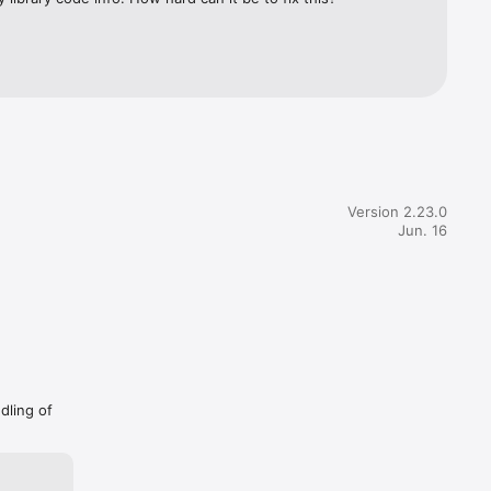
 y 
e à 
s 

 
 échéance 

utez un 
Version 2.23.0
à la 
Jun. 16
dling of