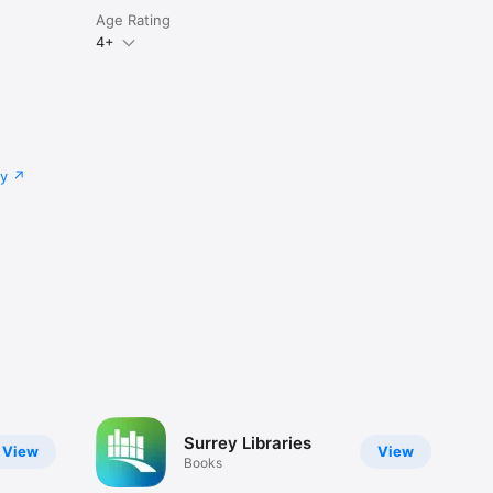
Age Rating
4+
cy
Surrey Libraries
View
View
Books