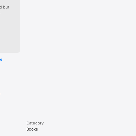
d but
:
re
e
Category
Books