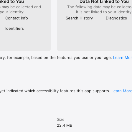
nked to You
Data Not Linked to You
a may be collected and
The following data may be collecte
 your identity:
it is not linked to your identity
Contact Info
Search History
Diagnostics
Identifiers
ary, for example, based on the features you use or your age.
Learn Mo
et indicated which accessibility features this app supports.
Learn Mor
Size
22.4 MB