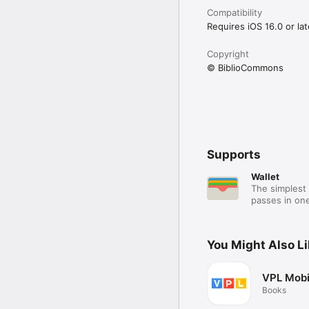
Compatibility
Requires iOS 16.0 or lat
Copyright
© BiblioCommons
Supports
Wallet
The simplest 
passes in one
You Might Also L
VPL Mobi
Books