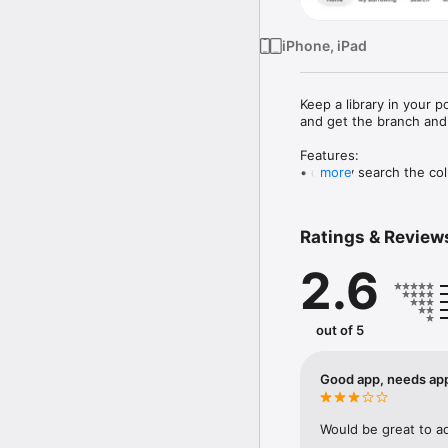
iPhone, iPad
Keep a library in your 
and get the branch and a
Features: 

• quickly search the coll
more
• get the details on an
commentary 

• check a title’s availab
Ratings & Review
• place holds and downl
• manage your account: 
2.6
see the date your next ti
• keep track of your inte
• browse bestsellers, n
• check branch hours or
out of 5
Gardez toute une bibli
découvrir des titres, g
Good app, needs app
disponibilité dont vous 
Caractéristiques : 

Would be great to ad
• effectuez une recherc