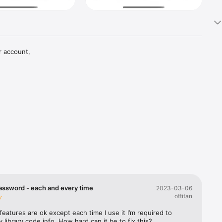
 account, 
 and 
stantly 
 list 

r et 
 
assword - each and every time
2023-03-06
ottitan
features are ok except each time I use it I’m required to 
genres de 
 library code info. How hard can it be to fix this?