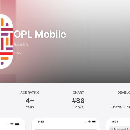
OPL Mobile
Books
Free
AGE RATING
CHART
DEVEL
4+
#88
Years
Books
Ottawa Publi