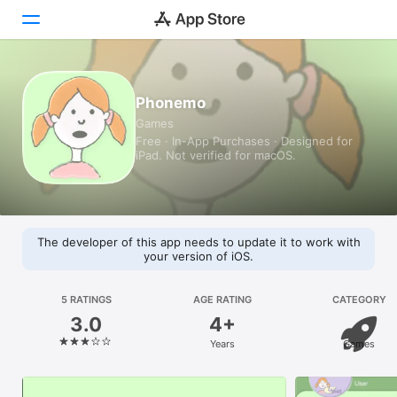
Today
Phonemo
Games
Games
Free · In-App Purchases · Designed for
iPad. Not verified for macOS.
Apps
Arcade
Search
The developer of this app needs to update it to work with
your version of iOS.
Platform
iPhone
5 RATINGS
AGE RATING
CATEGORY
3.0
4+
iPad
Years
Games
Mac
Vision