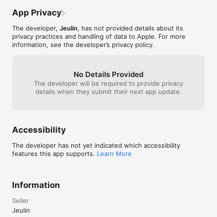
App Privacy
Un imagier interactif permet de revoir et réentendre les mots, 
les syllabes et les lettres de l’alphabet en écriture scripte et 
The developer,
Jeulin
, has not provided details about its
cursive.

privacy practices and handling of data to Apple. For more
information, see the developer’s privacy policy.
En bonus : une machine à mots permet de créer de manière 
ludique des mots imaginaires de 3 syllabes, avec la possibilité 
de tirer aléatoirement l’un des 16 mots prédéfinis.

No Details Provided
Une infinité de joueur et une interface de gestion qui permet :

The developer will be required to provide privacy
- de gérer les utilisateurs : création, modification, suppression 

details when they submit their next app update.
- de gérer les bilans par utilisateur et par activité : 
visualisation, impression, réinitialisation.
Accessibility
The developer has not yet indicated which accessibility
features this app supports.
Learn More
Information
Seller
Jeulin