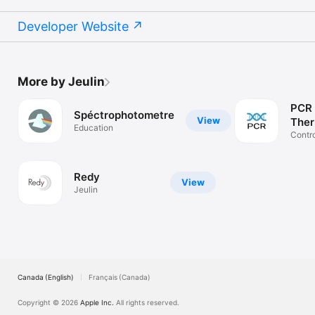
Developer Website
More by Jeulin
PCR
Spéctrophotometre
View
Ther
Education
Jeul
Contro
Therm
Redy
View
Jeulin
Canada (English)
Français (Canada)
Copyright © 2026
Apple Inc.
All rights reserved.