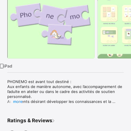
Watch
TV
iPad
PHONEMO est avant tout destiné :

Aux enfants de manière autonome, avec l’accompagnement de 
l’adulte en atelier ou dans le cadre des activités de soutien 
personnalisé.

Aux parents désirant développer les connaissances et la 
more
conscience de l'enfant,

Aux enseignants cherchant l'outil idéal d'activités simple, 
ludique et instructif.

Ratings & Reviews
Aux Orthophoniste désireux(se) de proposer aux enfants une 
remédiation ludique aux difficultés de perception des sons et 