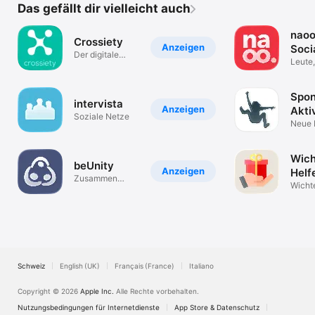
Das gefällt dir vielleicht auch
naoo
Crossiety
Anzeigen
Soci
Der digitale
Disc
Leute,
Dorfplatz
Trend
App
Spon
intervista
Anzeigen
Akti
Soziale Netze
& Le
Neue 
Event
Wich
beUnity
Anzeigen
Helf
Zusammen
Wicht
Clever
einfa
organi
Schweiz
English (UK)
Français (France)
Italiano
Copyright © 2026
Apple Inc.
Alle Rechte vorbehalten.
Nutzungsbedingungen für Internetdienste
App Store & Datenschutz