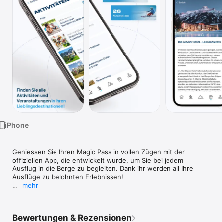
TV
iPhone
Geniessen Sie Ihren Magic Pass in vollen Zügen mit der 
offiziellen App, die entwickelt wurde, um Sie bei jedem 
Ausflug in die Berge zu begleiten. Dank ihr werden all Ihre 
Ausflüge zu belohnten Erlebnissen!

mehr
Erhalten Sie in Echtzeit alle wichtigen Informationen zu den 
fast 100 Magic Pass-Stationen, wie z. B.:

• Pistenpläne

Bewertungen & Rezensionen
• Live-Bedingungen: Wetter, Schneelage, Webcams
