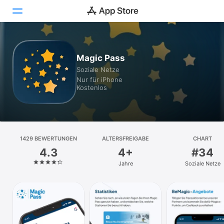
Heute
Magic Pass
Soziale Netze
Spiele
Nur für iPhone
Kostenlos
Apps
Arcade
Suchen
1429 BEWERTUNGEN
ALTERSFREIGABE
CHART
4.3
4+
#34
Plattform
Jahre
Soziale Netze
iPhone
iPad
Mac
Watch